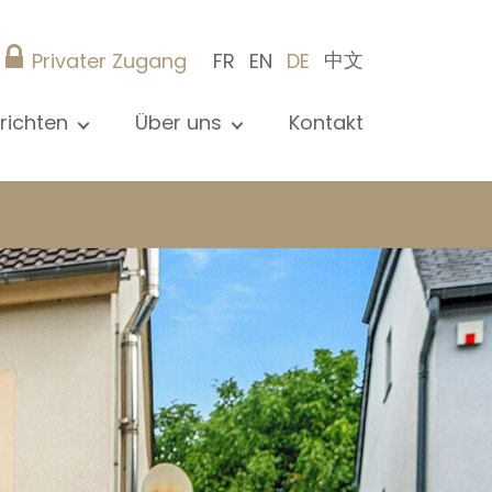
中文
Privater Zugang
FR
EN
DE
richten
Über uns
Kontakt
le Nachrichten sehen
Präsentation
ews
Referenzen
röffentlichungen
Christie’s Real Estate
og
Tipps
Karriere