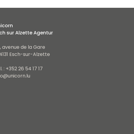
icorn
ch sur Alzette Agentur
, avenue de la Gare
4131 Esch-sur-Alzette
l. : +352 26 54 17 17
fo@unicorn.lu