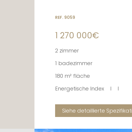
REF. 9059
1 270 000€
2 zimmer
1 badezimmer
180 m² fläche
Energetische Index
I
I
Siehe detaillierte Spezifika