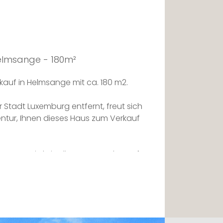
Helmsange - 180m²
uf in Helmsange mit ca. 180 m2.
 Stadt Luxemburg entfernt, freut sich
ntur, Ihnen dieses Haus zum Verkauf
,45 Ar wird Sie dieses Haus, das auf
, schon beim Betreten mit seinen
ien verzaubern: bunte Kacheln an den
s Wohnzimmer sind über einen Flur