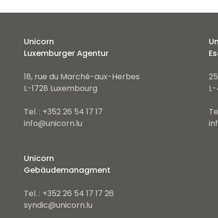
Unicorn
Un
Luxemburger Agentur
Es
18, rue du Marché-aux-Herbes
25
L-1728 Luxembourg
L-
Tel. : +352 26 54 17 17
Te
info@unicorn.lu
in
Unicorn
Gebäudemanagment
Tel. : +352 26 54 17 17 26
syndic@unicorn.lu