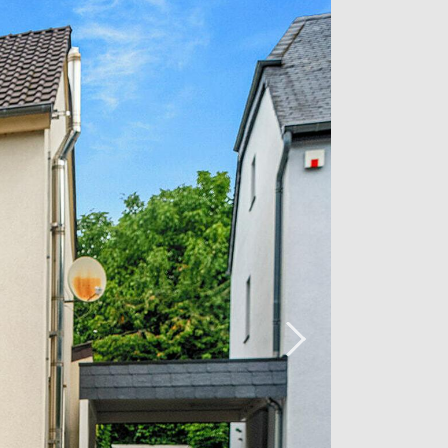
u gelangen, nehmen Sie eine schöne
efindet sich ein schönes Schlafzimmer.
t auch eine geschlossene Garage, die
Hauses aus zugänglich ist.
 Rückseite des Hauses mit einer
 bukolische Umgebung eintauchen, die
adt entfernt ist.
sarbeiten vorzusehen. Eine Erweiterung
ert werden und bietet die Möglichkeit, 4
mer einzurichten oder die Immobilie in
s 14 Schlafzimmern umzuwandeln, das
en ist. Dieses Projekt bietet ein hohes
fügbar).
r Investoren mit einer geschätzten