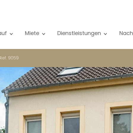
auf
Miete
Dienstleistungen
Nach
le unsere Objekte
Alle unsere Objekte
Verkauf
Al
ohnung
Wohnung
Schätzung
N
Ref. 9059
aus
Haus
Miete
Ve
eubau
Luxus-Immobilie
Suche
Bl
xus-Immobilie
International
Privater zugang
ternational
Büro
Mietverwaltung
ohnhaus
Geschäft
Gebäudemanagment
ro
Garage / Parkplatz
schäft