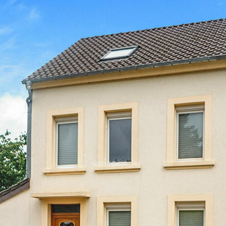
Um in das Obergeschoss z
Treppe. Auf dieser Ebene b
Zu dieser Immobilie gehör
von der Eingangshalle des 
Ein schöner Garten auf der
Veranda lässt Sie in eine
nur zwei Minuten von der St
Es sind einige Renovierung
von ca. 380 m² kann realisi
bis 5 zusätzliche Schlafzim
ein großes Haus mit 13 bi
ideal für Wohngemeinschaft
Wertsteigerungspotenzial.
(Architektenpläne sind ver
Eine ideale Gelegenheit fü
Rendite von 7 %.