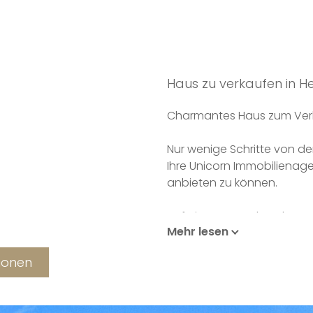
Haus zu verkaufen in 
Charmantes Haus zum Verka
Nur wenige Schritte von der
Ihre Unicorn Immobilienage
anbieten zu können.
Auf einem Grundstück von 4
Mehr lesen
allen vier Seiten frei steht
zeitgenössischen Material
tionen
Wänden. Die Küche und da
erreichbar.