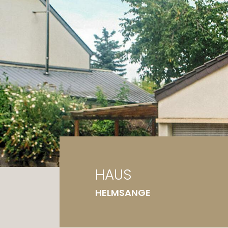
Ga
Gr
HAUS
HELMSANGE