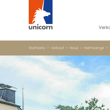
Verk
Al
W
Startseite
Verkauf
Haus
Helmsange
H
N
Lu
In
W
Bü
Ge