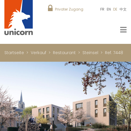
Privater Zugang
FR
EN
DE
中文
Startseite
Verkauf
Restaurant
Steinsel
Ref. 7448