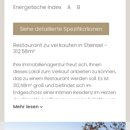
Energetische Index
A
B
Siehe detaillierte Spezifikationen
Restaurant zu verkaufen in Steinsel -
312.58m²
Ihre Immobilienagentur freut sich, Ihnen
dieses Lokal zum Verkauf anbieten zu können,
das zu einem Restaurant werden soll. Es ist
312,58m² groß und befindet sich im
Erdgeschoss einer intimen Residenz im Herzen
des Projekts Aerdbier, nur wenige Schritte vom
Stadtzentrum von Steinsel entfernt.
Mehr lesen
Im Erdgeschoss entdecken Sie einen großen
Raum von 223m², der sich zu einer 66m²