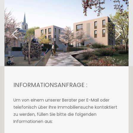
großen Terrasse hin öffnet. Eine 267m² große
Kegelbahn sowie ein Hinterzimmer
vervollständigen das Angebot im
Untergeschoss.
Inmitten eines Parks, der von einem
Landschaftsarchitekten entworfen wurde, ist
dieser Bereich ausschließlich Fußgängern
vorbehalten und verfügt über einen
Kinderspielplatz sowie Plätze, die zum
Entspannen einladen.
INFORMATIONSANFRAGE :
Die strategische Lage der Stadt Steinsel ist
ideal und ermöglicht es, modernes Leben und
Um von einem unserer Berater per E-Mail oder
Gemeinschaftsleben inmitten einer grünen
telefonisch über Ihre Immobiliensuche kontaktiert
Umgebung zu verbinden. Sie verfügt
zu werden, füllen Sie bitte die folgenden
außerdem über ein lebendiges
Informationen aus:
Stadtteilzentrum mit einer Vielzahl von
Dienstleistungen und Geschäften wie einem