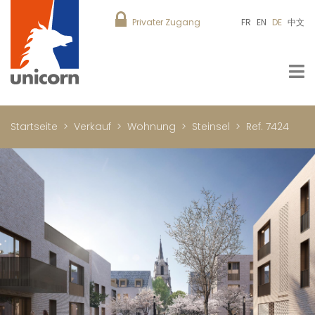
Privater Zugang
FR
EN
DE
中文
Startseite
Verkauf
Wohnung
Steinsel
Ref. 7424