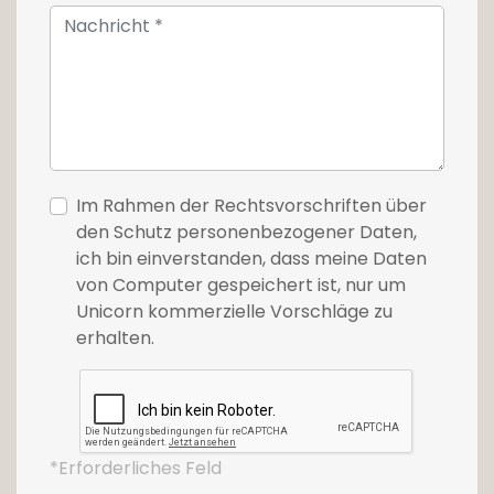
Synthetische Bilder sind nicht vertraglich
bindend.
Preisangabe inkl. 3% MwSt. vorbehaltlich der
Genehmigung der zuständigen Behörden.
Für weitere Informationen oder eine
Besichtigung kontaktieren Sie bitte unsere
Im Rahmen der Rechtsvorschriften über
Immobilienagentur Unicorn unter +352 26 54
den Schutz personenbezogener Daten,
17 17 oder per E-Mail info@unicorn.lu
ich bin einverstanden, dass meine Daten
von Computer gespeichert ist, nur um
Unicorn kommerzielle Vorschläge zu
erhalten.
*Erforderliches Feld