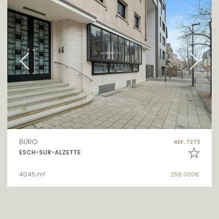
BÜRO
REF. 7273
ESCH-SUR-ALZETTE
40.45 m²
258 000€