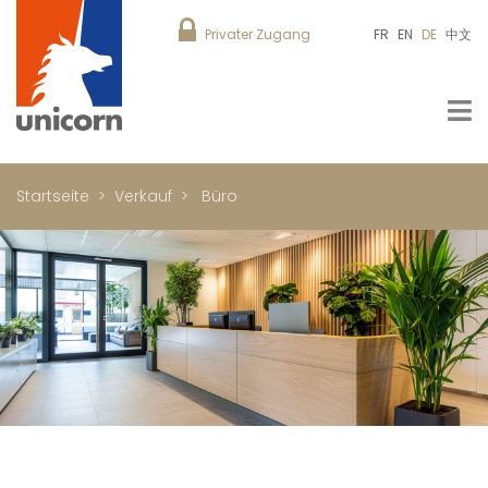
Privater Zugang
FR
EN
DE
中文
Startseite
Verkauf
Büro