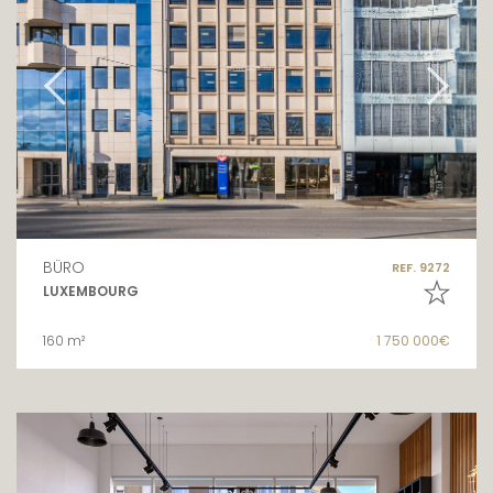
BÜRO
REF. 9272
LUXEMBOURG
160 m²
1 750 000€