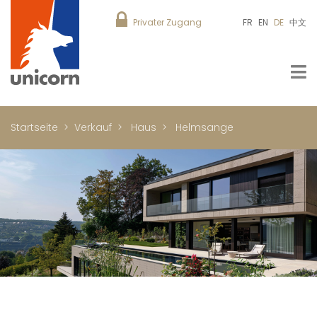
Privater Zugang
FR
EN
DE
中文
Startseite
Verkauf
Haus
Helmsange