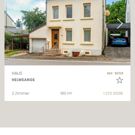
HAUS
REF. 9059
HELMSANGE
2 Zimmer
180 m²
1 270 000€