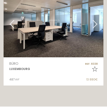
BÜRO
REF. 8338
LUXEMBOURG
487 m²
13 880€