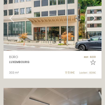
BÜRO
REF. 9201
LUXEMBOURG
303 m²
11 514€
Lasten : 838€