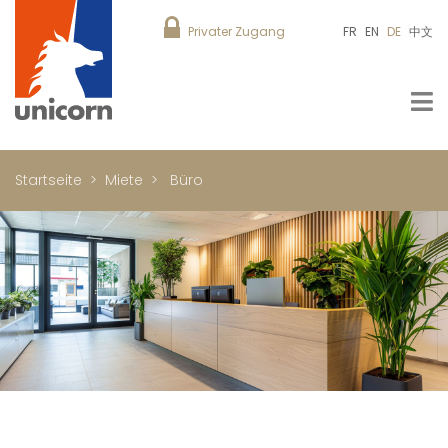
Privater Zugang
FR
EN
DE
中文
Startseite
Miete
Büro