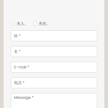
Des travaux de rénovation sont à prévoir. Une
extension d'environ 380 m² peut être réalisée,
offrant la possibilité d'aménager 4 à 5
chambres à coucher supplémentaires, ou de
夫人。
先生。
transformer le bien en une grande maison de
13 à 14 chambres, idéale pour de la
colocation. Ce projet présente un fort
potentiel de valorisation.
(Plans d'architecte disponibles)
Une opportunité idéale pour les investisseurs,
avec un rendement estimé à 7 %.
Pour plus de renseignements ou pour
effectuer une visite, n'hésitez pas à nous
contacter au +352 26 54 17 17.