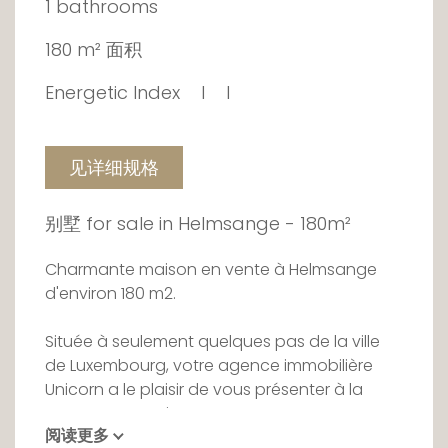
1 bathrooms
180 m² 面积
Energetic Index
I
I
见详细规格
别墅 for sale in Helmsange - 180m²
Charmante maison en vente à Helmsange
d'environ 180 m2.
Située à seulement quelques pas de la ville
de Luxembourg, votre agence immobilière
Unicorn a le plaisir de vous présenter à la
vente cette maison .
阅读更多