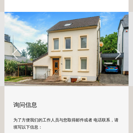
Sur un terrain de 4,45 ares cette maison libre
des 4 côtés vous charmera dès l'entrée par
ses matériaux d'époque : carreaux de
faïences colorées sur les murs. Un hall dessert
la cuisine et le salon-séjour.
Pour accéder à l'étage, vous emprunterez un
bel escalier. Une belle chambre se trouve à ce
niveau.
Cette propriété contient également un
garage fermé, accessible depuis le hall
d'entrée de la maison.
Un beau jardin à l'arrière de la maison avec
询问信息
une véranda vous plongeront dans un
environnement bucolique à deux minutes de
为了方便我们的工作人员与您取得邮件或者 电话联系，请
la ville.
填写以下信息：