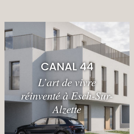
CANAL 44
L’art de vivre
réinventé à Esch-Sur-
Alzette