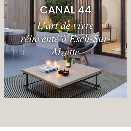
CANAL 44
L’art de vivre
réinventé à Esch-Sur-
Alzette