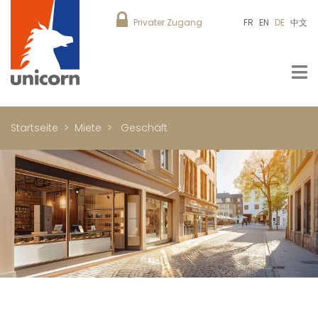
Privater Zugang
FR
EN
DE
中文
Startseite
Miete
Geschäft