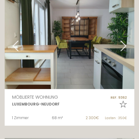
MÖBLIERTE WOHNUNG
REF. 9362
LUXEMBOURG-NEUDORF
1 Zimmer
68 m²
2 300€
Lasten : 350€