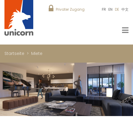
Privater Zugang
FR
EN
DE
中文
Startseite
Miete