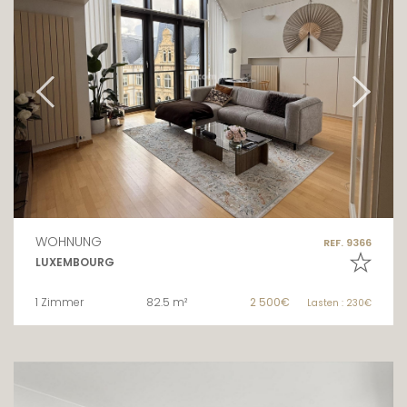
WOHNUNG
REF. 9366
LUXEMBOURG
1 Zimmer
82.5 m²
2 500€
Lasten : 230€