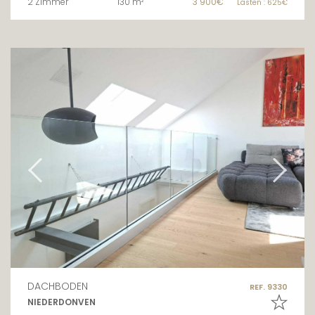
2 Zimmer
130 m²
3 900€
Lasten : 625€
DACHBODEN
REF. 9330
NIEDERDONVEN