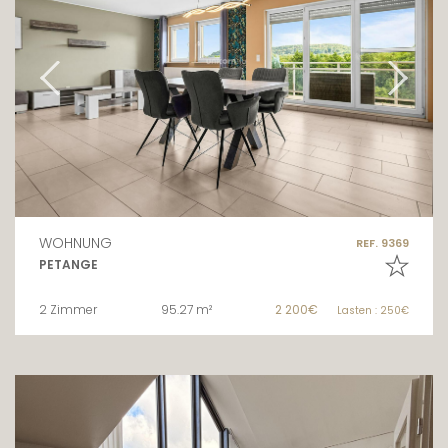
WOHNUNG
REF. 9369
PETANGE
2 Zimmer
95.27 m²
2 200€
Lasten : 250€