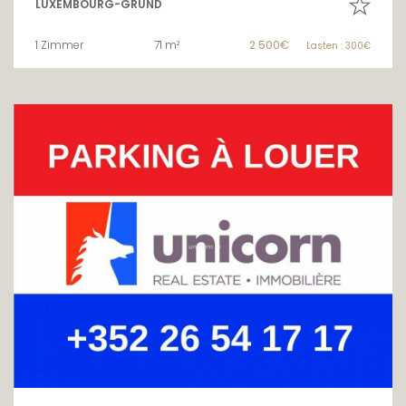
LUXEMBOURG-GRUND
1 Zimmer
71 m²
2 500€
Lasten : 300€