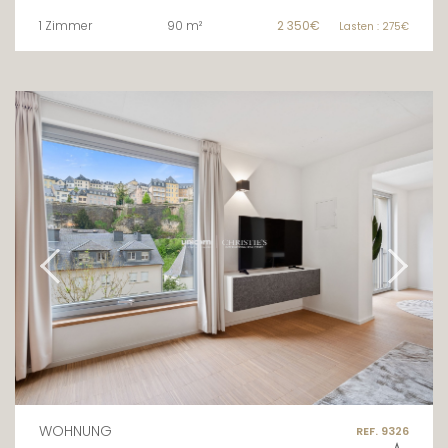
1 Zimmer
90 m²
2 350€
Lasten : 275€
WOHNUNG
REF. 9326