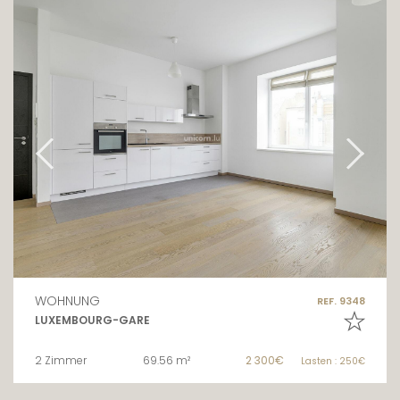
WOHNUNG
REF. 9348
LUXEMBOURG-GARE
2 Zimmer
69.56 m²
2 300€
Lasten : 250€