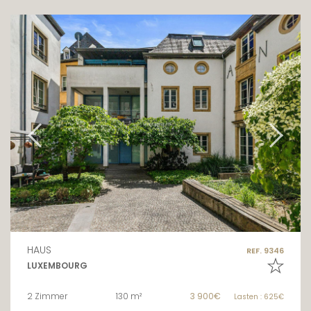
HAUS
REF. 9346
LUXEMBOURG
2 Zimmer
130 m²
3 900€
Lasten : 625€