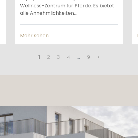
Wellness-Zentrum für Pferde. Es bietet
alle Annehmlichkeiten...
Mehr sehen
1
2
3
4
…
9
>