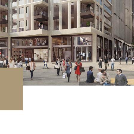
rage / Parkplatz
undstück