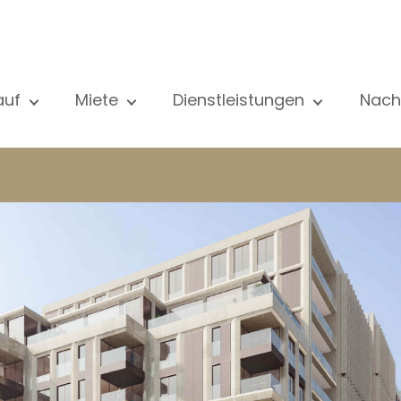
auf
Miete
Dienstleistungen
Nach
le unsere Objekte
Alle unsere Objekte
Verkauf
Al
ohnung
Wohnung
Schätzung
N
aus
Haus
Miete
Ve
eubau
Luxus-Immobilie
Suche
Bl
xus-Immobilie
International
Privater zugang
ternational
Büro
Mietverwaltung
ohnhaus
Geschäft
Gebäudemanagment
ro
Garage / Parkplatz
schäft