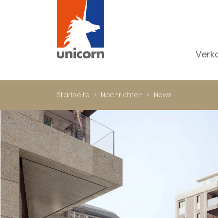
Verk
Al
W
Startseite
Nachrichten
News
H
N
Lu
In
W
Bü
Ge