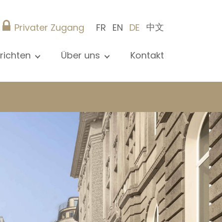
中文
Privater Zugang
FR
EN
DE
richten
Über uns
Kontakt
le Nachrichten sehen
Präsentation
ews
Referenzen
röffentlichungen
Christie’s Real Estate
og
Tipps
Karriere