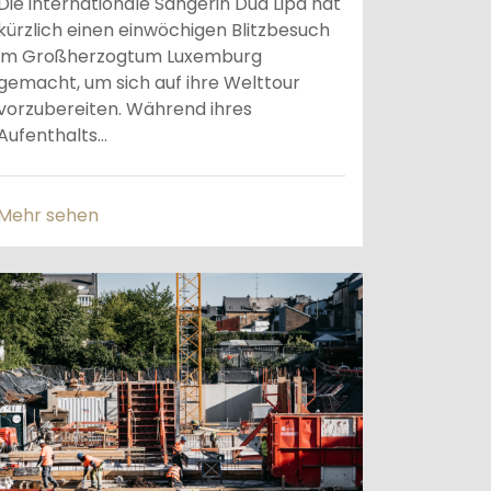
Die internationale Sängerin Dua Lipa hat
kürzlich einen einwöchigen Blitzbesuch
im Großherzogtum Luxemburg
gemacht, um sich auf ihre Welttour
vorzubereiten. Während ihres
Aufenthalts...
Mehr sehen