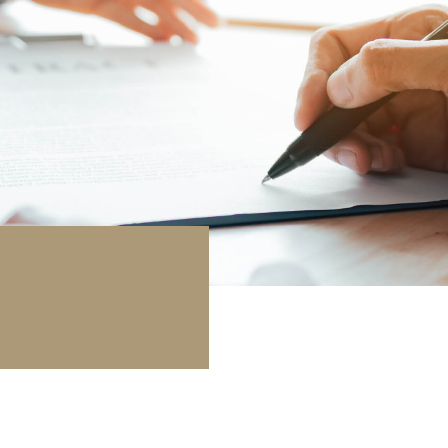
rage / Parkplatz
undstück