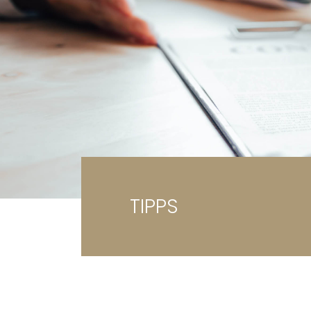
Ga
Gr
TIPPS