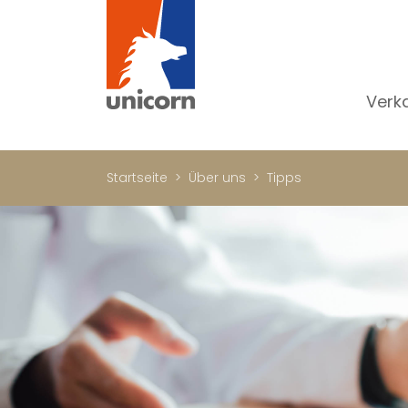
Verk
Al
W
Startseite
Über uns
Tipps
H
N
Lu
In
W
Bü
Ge