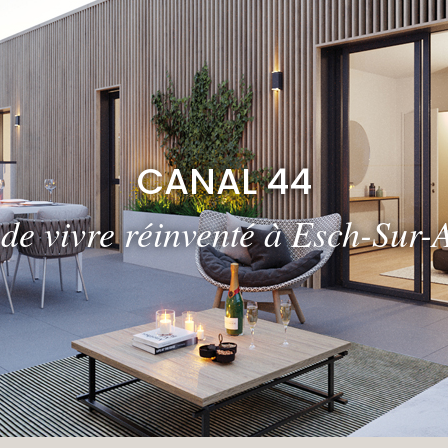
CANAL 44
 de vivre réinventé à Esch-Sur-A