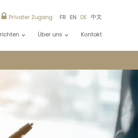
中文
Privater Zugang
FR
EN
DE
richten
Über uns
Kontakt
le Nachrichten sehen
Präsentation
ews
Referenzen
röffentlichungen
Christie’s Real Estate
og
Tipps
Karriere