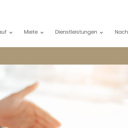
auf
Miete
Dienstleistungen
Nach
le unsere Objekte
Alle unsere Objekte
Verkauf
Al
ohnung
Wohnung
Schätzung
N
aus
Haus
Miete
Ve
eubau
Luxus-Immobilie
Suche
Bl
xus-Immobilie
International
Privater zugang
ternational
Büro
Mietverwaltung
ohnhaus
Geschäft
Gebäudemanagment
ro
Garage / Parkplatz
schäft