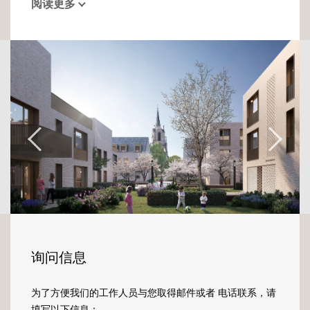
阅读更多
vaste salon de 37m² ouvert sur la cuisine et
jouissant d'une belle luminosité grâce aux
baies vitrées et son accès direct à la terrasse.
L'espace nuit se compose de deux belles
chambres et d'une salle de bain commune
aux deux chambres.
Chaque habitation procure une qualité et un
confort de vie hors pair : chauffage au sol,
domotique, qualité des matériaux, finitions
nobles.
Un sous-sol commun offre à toutes les
résidences pas moins de 85 places de
parking avec possibilité de les équiper de
询问信息
charges électriques. Chaque appartement
dispose également d'une cave ainsi que
为了方便我们的工作人员与您取得邮件或者 电话联系，请
d'une buanderie commune.
填写以下信息：