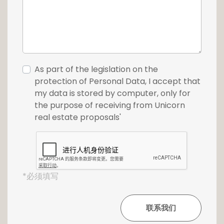
Prix affiché TTC 3% sous réserve de
l'autorisation des administrations
compétentes.
Pour plus d'information ou pour effectuer une
As part of the legislation on the
visite, contactez notre agence immobilière
protection of Personal Data, I accept that
Unicorn au +352 26 54 17 17 ou par e-mail
my data is stored by computer, only for
info@unicorn.lu
the purpose of receiving from Unicorn
real estate proposals'
*必须填写