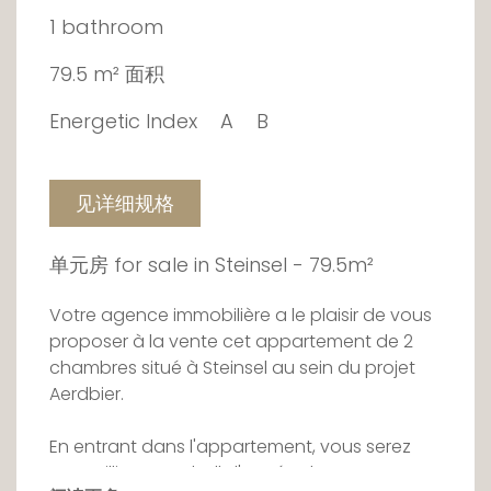
1 bathroom
79.5 m² 面积
Energetic Index
A
B
见详细规格
单元房 for sale in Steinsel - 79.5m²
Votre agence immobilière a le plaisir de vous
proposer à la vente cet appartement de 2
chambres situé à Steinsel au sein du projet
Aerdbier.
En entrant dans l'appartement, vous serez
accueillis par un hall d'entrée desservant un