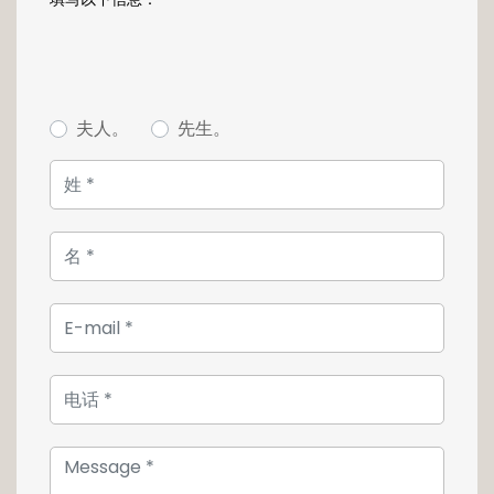
Situé au sein d'un parc dont la conception a
été réalisé par un architecte paysagiste, cet
espace est exclusivement réservé aux
piétons et dispose d'une aire de jeux pour
夫人。
先生。
enfants ainsi que des emplacements propice
à la détente.
La situation géographique de ces résidences
est idéal car elle permet d'allier vie moderne
et vie communautaire, au sein d'un écrin de
verdure. Elle dispose également d'un centre
de quartier animé composé d'une multitudes
de services et de commerces comme une
grande épicerie, une boulangerie, des
restaurants, des complexes sportifs, un hôtel,
un centre …
Images de synthèse non contractuelles