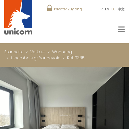
Privater Zugang
FR
EN
DE
中文
Startseite
Verkauf
Wohnung
Luxembourg-Bonnevoie
Ref. 7385