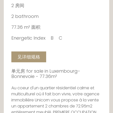
2 房间
2 bathroom
77.36 m² 面积
Energetic Index
B
C
见详细规格
单元房 for sale in Luxembourg-
Bonnevoie - 77.36m²
Au coeur d'un quartier résidentiel calme et
multiculturel où il fait bon vivre, votre agence
immobilière Unicorn vous propose à la vente
un appartement 2 chambres de 72.95m2
entiérement meublé. PREMIERE OCCUPATION.