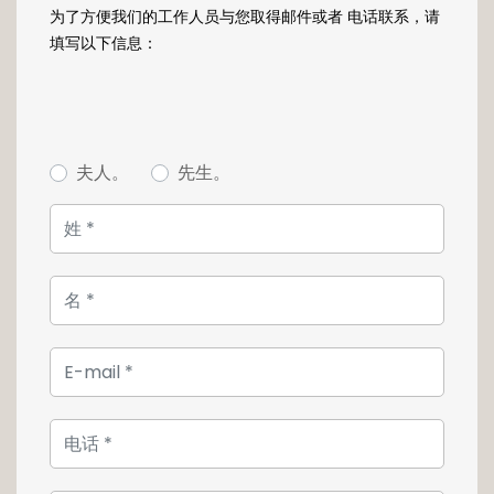
dégageant une atmosphère douce,
为了方便我们的工作人员与您取得邮件或者 电话联系，请
chaleureuse et réconfortante.
填写以下信息：
A proximité de tous les commerces,
supermarché et phamarcie aux pieds de
l'immeuble, services et écoles, les
appartements se trouvent au coeur d'un
夫人。
先生。
dense réseau de transports en commun et à
seulement 7 minutes en vélo de la gare
centrale.
Possibilité d'acquérir un emplacement de
parking au prix de 80.000€ TTC
Pour toute information, contactez notre
agence au +352 26 54 17 17.