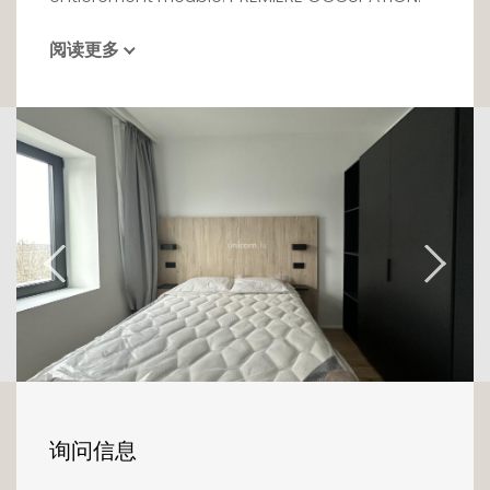
Au troisième étage d'un ensemble immobilier
阅读更多
réhabilité, chaque élément est pensé dans
une ambiance qualitative et propice au bien-
être. En franchissant la porte d'entrée vous
serez accueilli par la lumière de l'espace.
La cuisine entièrement équipée propose un
lave-vaisselle, un réfrigérateur intégré, une
plaque de cuisson et une hotte.
L'espace nuit se compose de 2 chambres-à-
coucher disposant d'un ensemble en bois
composé d'un sommier et d'un matelas ainsi
qu'une salle de douche attenante.
Le projet Phoenix a du caractère. Le mobilier
询问信息
choisi participe à l'élégance du lieu