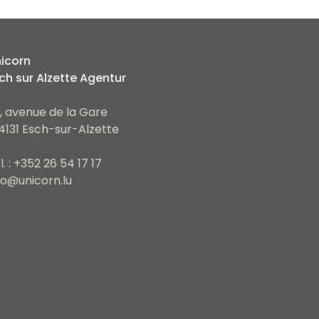
icorn
ch sur Alzette Agentur
, avenue de la Gare
4131 Esch-sur-Alzette
l. : +352 26 54 17 17
fo@unicorn.lu