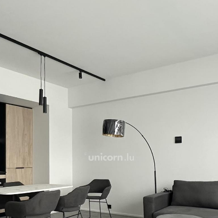
Dunstabzugshaube.
Das Projekt Phoenix hat C
tragen zur Eleganz des Ort
warme und tröstliche Atm
In der Nähe aller Geschäft
Füßen des Gebäudes, Diens
sich die Wohnungen im Her
öffentlichen Verkehrsmitte
vom Hauptbahnhof entfern
Für weitere Informationen 
Agentur unter +352 26 54 17