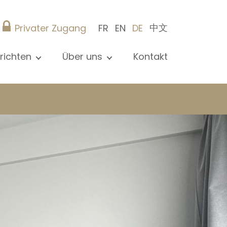
中文
Privater Zugang
FR
EN
DE
richten
Über uns
Kontakt
le Nachrichten sehen
Präsentation
ews
Referenzen
röffentlichungen
Christie’s Real Estate
og
Tipps
Karriere