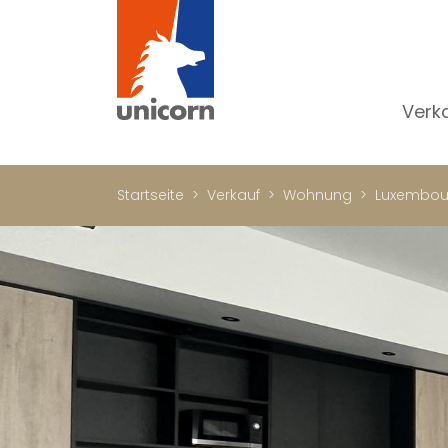
Verk
Al
W
Startseite
Verkauf
Wohnung
Luxembou
H
N
Lu
In
W
Bü
Ge