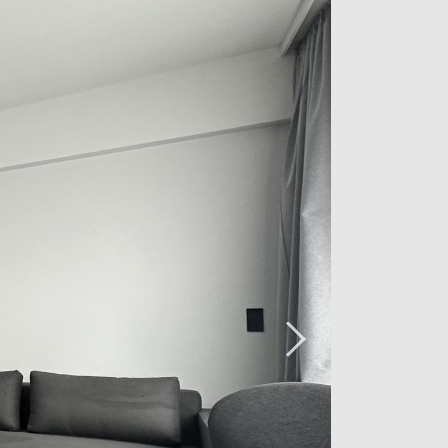
harakter. Die ausgewählten Möbel
es bei und strahlen eine weiche,
osphäre aus.
e, Supermarkt und Drogeriemarkt zu
tleistungen und Schulen, befinden
zen eines dichten Netzes von
ln und nur 7 Minuten mit dem Fahrrad
t.
wenden Sie sich bitte an unsere
 17.