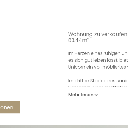
Wohnung zu verkaufen
83.44m²
Im Herzen eines ruhigen und
es sich gut leben lässt, bi
Unicorn ein voll möblierte
Im dritten Stock eines san
Element in einer qualitati
Atmosphäre gedacht. Wenn 
Mehr lesen
werden Sie vom Licht des
tionen
Die voll ausgestattete Küch
integrierten Kühlschrank, e