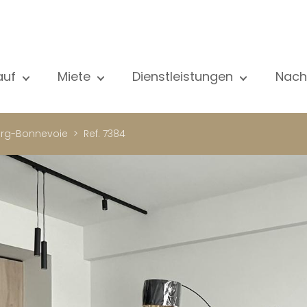
auf
Miete
Dienstleistungen
Nach
le unsere Objekte
Alle unsere Objekte
Verkauf
Al
ohnung
Wohnung
Schätzung
N
rg-Bonnevoie
Ref. 7384
aus
Haus
Miete
Ve
eubau
Luxus-Immobilie
Suche
Bl
xus-Immobilie
International
Privater zugang
ternational
Büro
Mietverwaltung
ohnhaus
Geschäft
Gebäudemanagment
ro
Garage / Parkplatz
schäft