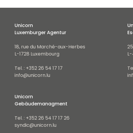
Unicorn
Un
Luxemburger Agentur
Es
18, rue du Marché-aux-Herbes
25
L-1728 Luxembourg
L-
Tel. : +352 26 54 17 17
Te
info@unicorn.lu
in
Unicorn
Gebäudemanagment
Tel. : +352 26 54 17 17 26
syndic@unicorn.lu