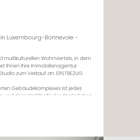
 in Luxembourg-Bonnevoie -
 multikulturellen Wohnviertels, in dem
etet Ihnen Ihre Immobilienagentur
s Studio zum Verkauf an. ERSTBEZUG.
ierten Gebäudekomplexes ist jedes
ven und dem Wohlbefinden förderlichen
Sie durch die Eingangstür treten,
 Raumes empfangen.
e bietet einen Geschirrspüler, einen
in Kochfeld und eine