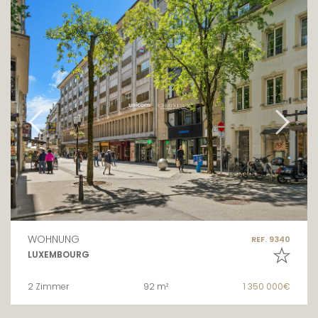
WOHNUNG
REF. 9340
LUXEMBOURG
2 Zimmer
92 m²
1 350 000€