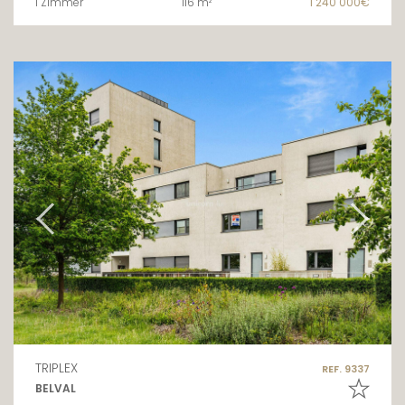
1 Zimmer
116 m²
1 240 000€
TRIPLEX
REF. 9337
BELVAL