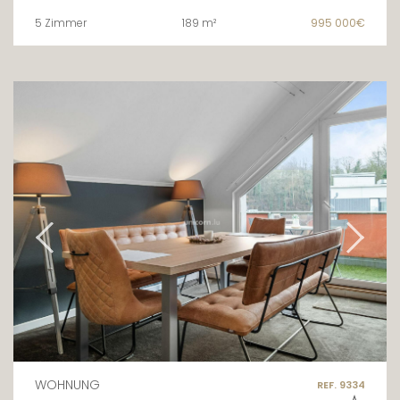
5 Zimmer
189 m²
995 000€
WOHNUNG
REF. 9334