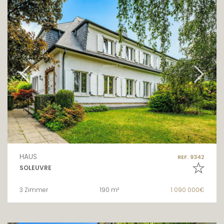
HAUS
REF. 9342
SOLEUVRE
3 Zimmer
190 m²
1 090 000€