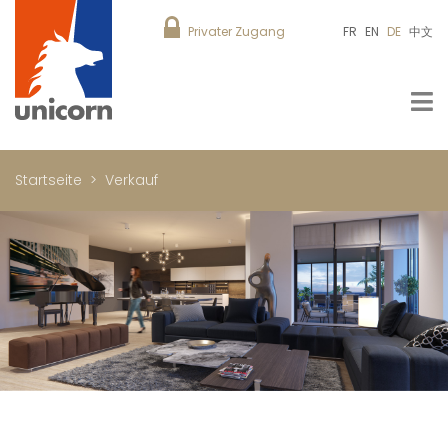
Privater Zugang
FR
EN
DE
中文
Startseite
Verkauf