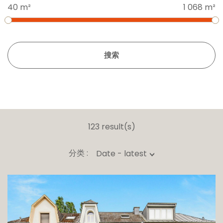
40 m²
1 068 m²
搜索
123 result(s)
分类 :
Date - latest