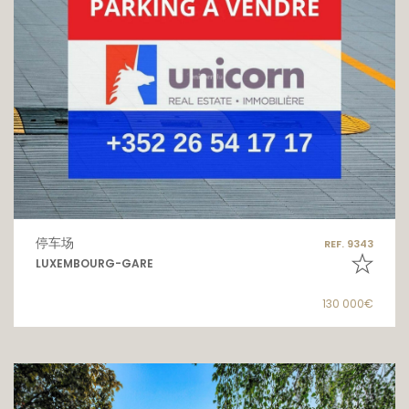
停车场
REF. 9343
LUXEMBOURG-GARE
130 000€