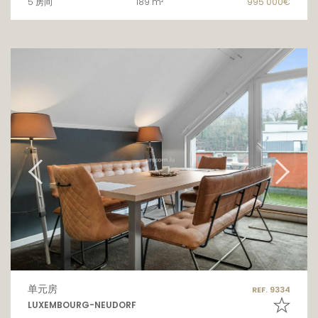
5 房间
189 m²
995 000€
单元房
REF. 9334
LUXEMBOURG-NEUDORF