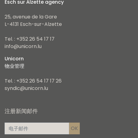
Esch sur Alzette agency
25, avenue de la Gare
L-4131 Esch-sur-Alzette
Tel. : +352 26 54 17 17
info@unicorn.lu
Unicorn
物业管理
Tel. : +352 26 54 17 17 26
syndic@unicorn.lu
注册新闻邮件