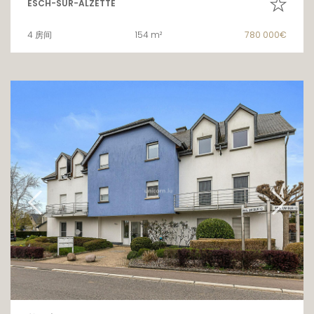
ESCH-SUR-ALZETTE
4 房间
154 m²
780 000€