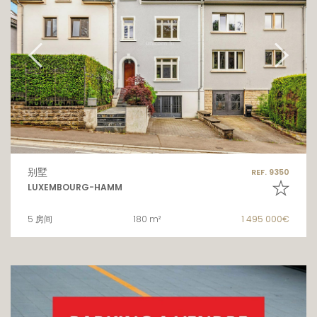
别墅
REF. 9350
LUXEMBOURG-HAMM
5 房间
180 m²
1 495 000€