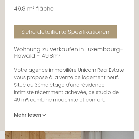
49.8 m² fläche
Siehe detaillierte Spezifikationen
Wohnung zu verkaufen in Luxembourg-
Howald - 49.8m²
Votre agence immobilière Unicorn Real Estate
vous propose à la vente ce logement neuf.
Situé au 3ème étage d'une résidence
intimiste récemment achevée, ce studio de
49 m², combine modernité et confort.
La pièce de vie, baignée de lumière, est
Mehr lesen
prolongée par une jolie terrasse de 13 m²
offrant une vue dégagée sur la nature – un
véritable havre de paix à deux pas de la ville.