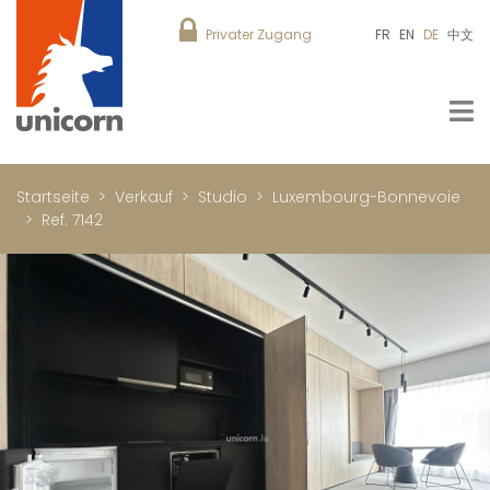
Privater Zugang
FR
EN
DE
中文
Startseite
Verkauf
Studio
Luxembourg-Bonnevoie
Ref. 7142