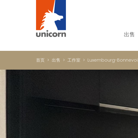
出售
我
单
首页
出售
工作室
Luxembourg-Bonnevoi
别
新
顶
国
In
书
商