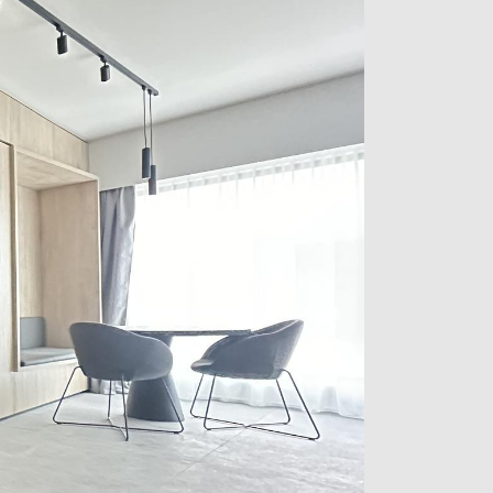
ctère. Le mobilier choisi participe à
eant une atmosphère douce,
nte.
commerces, supermarché et phamarcie
ervices et écoles, les appartements se
ense réseau de transports en commun
n vélo de la gare centrale.
ontactez notre agence au +352 26 54 17