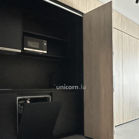
Le projet Phoenix a du cara
l'élégance du lieu dégag
chaleureuse et réconforta
A proximité de tous les 
aux pieds de l'immeuble, s
trouvent au coeur d'un d
et à seulement 7 minutes e
Pour toute information, c
17.