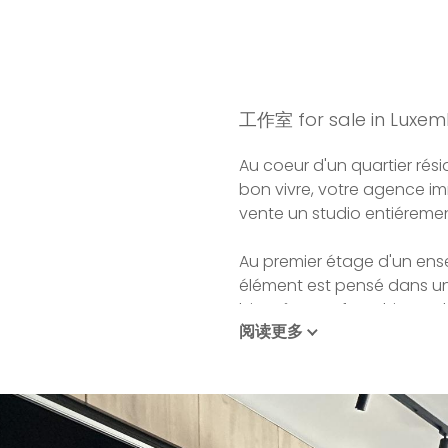
工作室 for sale in Luxem
Au coeur d'un quartier résid
bon vivre, votre agence im
vente un studio entiéreme
Au premier étage d'un ense
élément est pensé dans un
bien-être. En franchissant 
阅读更多
par la lumière de l'espace.
La cuisine entièrement équ
réfrigérateur intégré, une 