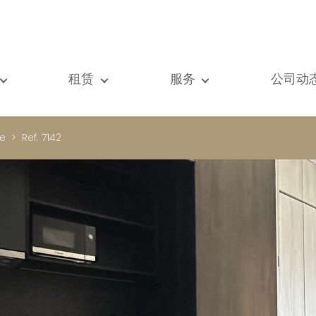
租赁
服务
公司动
们的所有房产
我们的所有房产
出售
查看
元房
单元房
估价
新闻
e
Ref. 7142
墅
别墅
租赁
著作
建
顶级豪宅
搜索
博客
级豪宅
国际的
Vip通道
际的
书房
房屋租赁托管
vestment property
商铺
物业管理
房
车库 / 停车场
铺