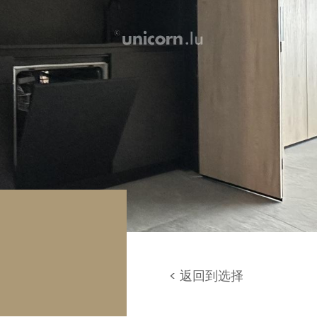
库 / 停车场
地
< 返回到选择