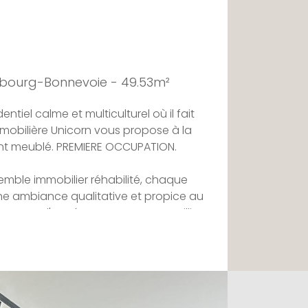
bourg-Bonnevoie - 49.53m²
entiel calme et multiculturel où il fait
mobilière Unicorn vous propose à la
nt meublé. PREMIERE OCCUPATION.
mble immobilier réhabilité, chaque
e ambiance qualitative et propice au
la porte d'entrée vous serez accueilli
ipée propose un lave-vaisselle, un
plaque de cuisson et une hotte.