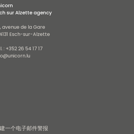
icorn
ch sur Alzette agency
, avenue de la Gare
4131 Esch-sur-Alzette
l. : +352 26 54 17 17
fo@unicorn.lu
建一个电子邮件警报