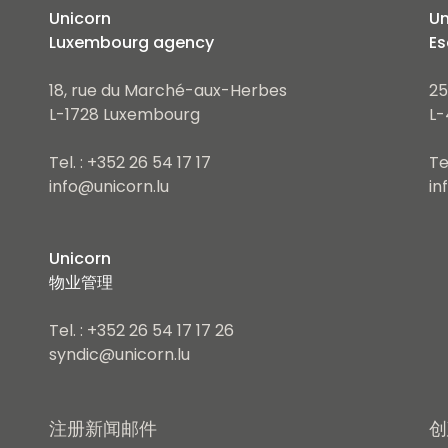
Unicorn
Un
Luxembourg agency
Es
18, rue du Marché-aux-Herbes
25
L-1728 Luxembourg
L-
Tel. : +352 26 54 17 17
Te
info@unicorn.lu
in
Unicorn
物业管理
Tel. : +352 26 54 17 17 26
syndic@unicorn.lu
注册新闻邮件
创