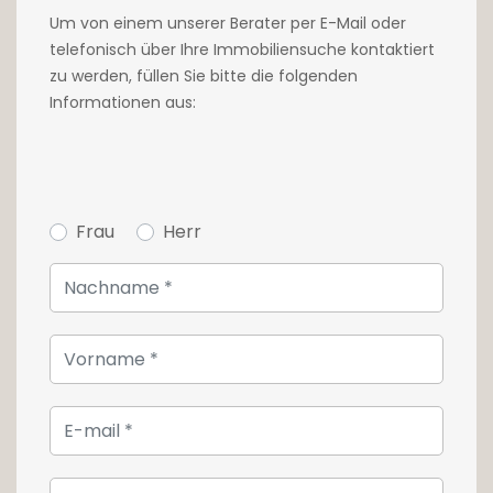
(rénovée en 2018) ;
Um von einem unserer Berater per E-Mail oder
telefonisch über Ihre Immobiliensuche kontaktiert
Au deuxième étage, une grande suite avec
zu werden, füllen Sie bitte die folgenden
dressing ou bureau et une salle de douche ;
Informationen aus:
Au dernier étage, un hall, une chambre à
coucher en mansarde, une mezzanine
(chambre enfant) et une salle de douche ;
Frau
Herr
Vous apprécierez la rénovation récente
(toiture en 2009, chauffage au gaz
Wiessmann en 2014, fenêtres triple vitrage en
2014, électricité en 2009 ) les matériaux de
choix (planchers en chêne massif, bambou...),
les pierres et poutres apparentes.
Une cave complète ce bien.
Pour plus d'informations, ou pour une visite,