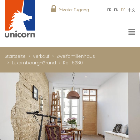
Privater Zugang
FR
EN
DE
中文
Startseite
Verkauf
Zweifamilienhaus
Luxembourg-Grund
Ref. 6280