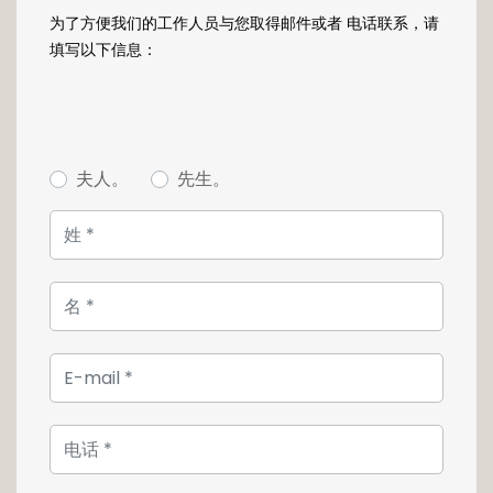
(rénovée en 2018) ;
为了方便我们的工作人员与您取得邮件或者 电话联系，请
填写以下信息：
Au deuxième étage, une grande suite avec
dressing ou bureau et une salle de douche ;
Au dernier étage, un hall, une chambre à
coucher en mansarde, une mezzanine
夫人。
先生。
(chambre enfant) et une salle de douche ;
Vous apprécierez la rénovation récente
(toiture en 2009, chauffage au gaz
Wiessmann en 2014, fenêtres triple vitrage en
2014, électricité en 2009 ) les matériaux de
choix (planchers en chêne massif, bambou...),
les pierres et poutres apparentes.
Une cave complète ce bien.
Pour plus d'informations, ou pour une visite,