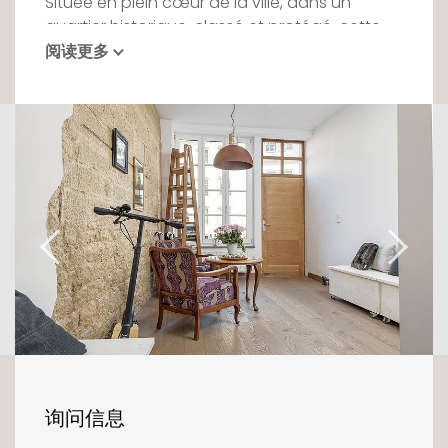
Située en plein cœur de la ville, dans un
quartier historique, classé et protégé, cette
splendide maison 'coup de cœur'
阅读更多
complètement restaurée vous séduira de
part ses rénovations modernes et sa
situation en plein cœur du Grund plein de
charme.
Au rez-de-chaussée, vous trouverez un hall,
une pièce à vivre de 31m2, un WC séparé, une
salle de bains avec placards intégrés sur
mesure.
Un très bel escalier en bois permet d'accéder
aux étages supérieurs comme suit :
Au premier étage, un séjour-salle à manger
avec cuisine équipée moderne (Morosini de
询问信息
2016) donnant sur une belle terrasse arrière