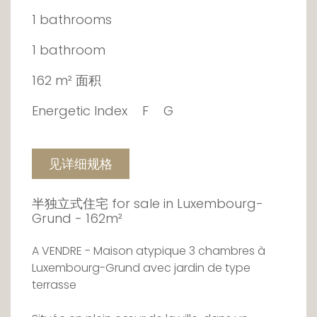
1 bathrooms
1 bathroom
162 m² 面积
Energetic Index
F
G
见详细规格
半独立式住宅 for sale in Luxembourg-
Grund - 162m²
A VENDRE - Maison atypique 3 chambres à
Luxembourg-Grund avec jardin de type
terrasse