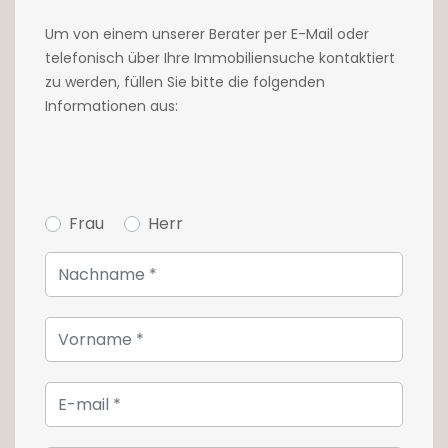
Schlafzimmer mit eigenem Bad und einen
Um von einem unserer Berater per E-Mail oder
Abstellraum.
telefonisch über Ihre Immobiliensuche kontaktiert
zu werden, füllen Sie bitte die folgenden
Dieses helle Haus bietet moderne und
Informationen aus:
hochwertige Dienstleistungen.
Edle Materialien, Natursteinböden und Parkett
in allen Räumen sowie hochwertige
Ausstattungen
Frau
Herr
Für optimalen Komfort finden Sie außerdem
folgende Ausstattung: Wasserenthärter,
Dreifachverglasung, Zweistromlüftung,
Fußbodenheizung, Wärmepumpe, 5.000 Liter
Regenwassertank, Videotelefon im
Erdgeschoss und 1.
Im Garten befindet sich ein beheiztes
Schwimmbad mit Gegenstromanlage zum