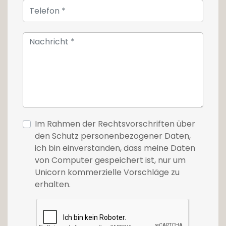
Schwimmen.
Das Haus hat auch eine Garage. Zum
Aufladen von Elektroautos ist eine Steckdose
vorhanden.
Für weitere Informationen oder einen Besuch,
kontaktieren Sie uns bitte unter +352 26 54 17
17.
Im Rahmen der Rechtsvorschriften über
den Schutz personenbezogener Daten,
ich bin einverstanden, dass meine Daten
von Computer gespeichert ist, nur um
Unicorn kommerzielle Vorschläge zu
erhalten.