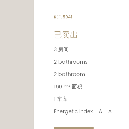
REF. 5941
已卖出
3 房间
2 bathrooms
2 bathroom
160 m² 面积
1 车库
Energetic Index
A
A