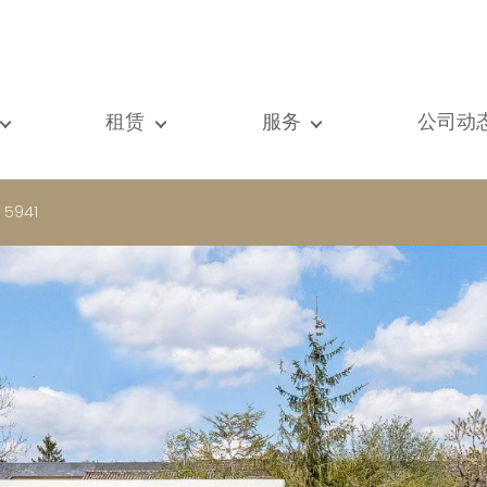
租赁
服务
公司动
们的所有房产
我们的所有房产
出售
查看
元房
单元房
估价
新闻
. 5941
墅
别墅
租赁
著作
建
顶级豪宅
搜索
博客
级豪宅
国际的
Vip通道
际的
书房
房屋租赁托管
vestment property
商铺
物业管理
房
车库 / 停车场
铺