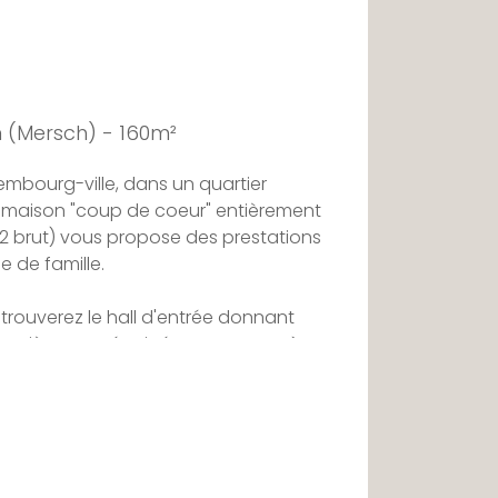
n (Mersch) - 160m²
embourg-ville, dans un quartier
e maison "coup de coeur" entièrement
2 brut) vous propose des prestations
e de famille.
rouverez le hall d'entrée donnant
e entièrement équipée, un espace à
m2 donnant sur un jardin de 300 m2
 propose un système de contre-
e sportive. Ce même niveau offre
 une buanderie.