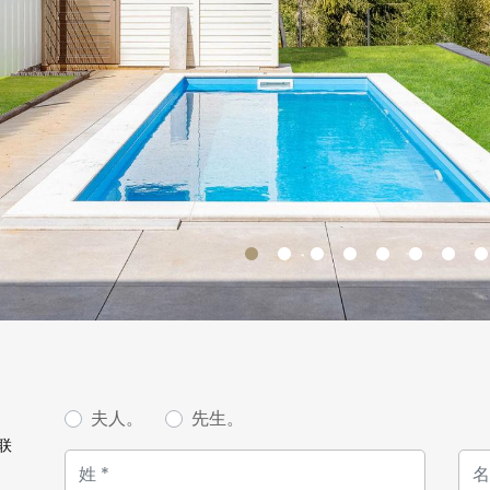
Une piscine chauffée avec
retrouver dans le jardin.
La maison dispose égaleme
est à disposition pour rech
Pour plus d'informations o
contacter au +352 26 54 17 
夫人。
先生。
联