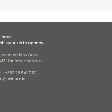
icorn
ch sur Alzette agency
, avenue de la Gare
4131 Esch-sur-Alzette
l. : +352 26 54 17 17
fo@unicorn.lu