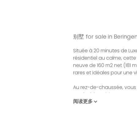
别墅 for sale in Beringe
Située à 20 minutes de Lux
résidentiel au calme, cett
neuve de 160 m2 net (181 m
rares et idéales pour une vi
Au rez-de-chaussée, vous t
accès à la cuisine ouvert
阅读更多
vivre, une terrasse de 43 
avec piscine chauffée qui
courant idéal pour la nag
également un WC invité et