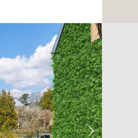
couvrirez 2 chambres chacune ayant
. Un espace salon/bureau fermé
lle de douche supplémentaire sont
uve une grande chambre à coucher
te, et un espace débarras.
souhait offre des prestations
me.
erre naturelle et parquet dans toutes
finitions de haute qualité
ous retrouverez également les
ucisseur d'eau, triple vitrage, VMC
 sol, pompe à chaleur, cuve de
e de 5.000 litres, vidéophone au rdc et