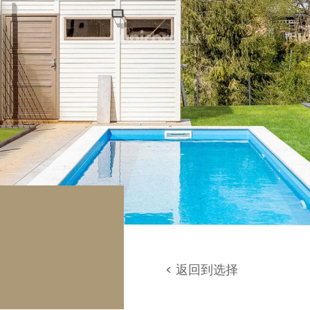
库 / 停车场
地
< 返回到选择