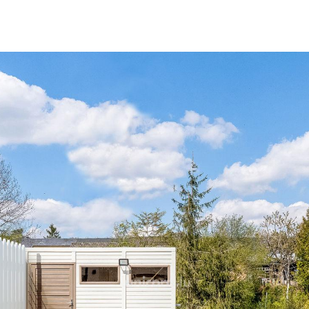
Au premier étage vous dé
sa salle de bain privative
d'environ 10 m2 et une sa
situés au même étage.
Au deuxième étage se tro
avec salle de bain attenan
Cette maison lumineuse à 
modernes et haut de gam
Matériaux nobles, sol en pi
les chambres ainsi que des 
Pour un confort optimal v
équipements suivants : ado
double flux, chauffage au
récupération d'eau pluvial
1er étage.