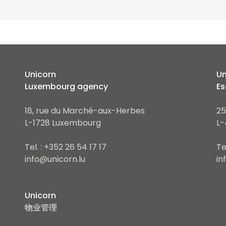
Unicorn
Un
Luxembourg agency
Es
18, rue du Marché-aux-Herbes
25
L-1728 Luxembourg
L-
Tel. : +352 26 54 17 17
Te
info@unicorn.lu
in
Unicorn
物业管理