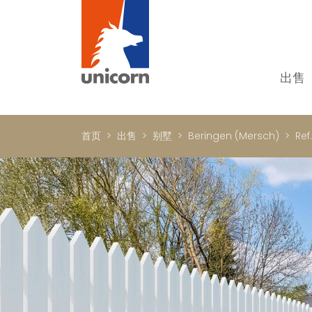
出售
我
单
首页
出售
别墅
Beringen (Mersch)
Ref
别
新
顶
国
In
书
商