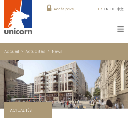
Accès privé
FR
EN
DE
中文
Accueil
Actualités
News
ACTUALITÉS