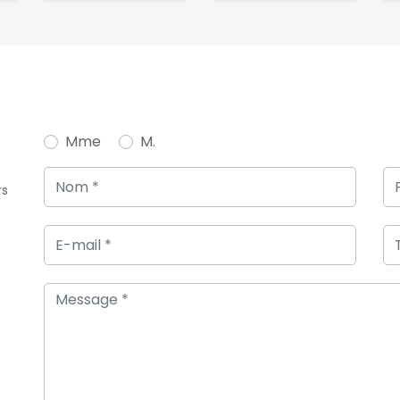
Mme
M.
rs