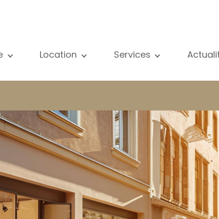
e
Location
Services
Actual
us nos biens
Tous nos biens
Vente
Voir
partement
Appartement
Estimation
New
ison
Maison
Location
Publ
ojets neufs
Propriétés de luxe
Recherche
Blog
opriétés de luxe
International
Accès privé
ternational
Bureau
Gestion locative
meuble de rapport
Commerce
Gérance d'immeubles
reau
Garage / Parking
ommerce