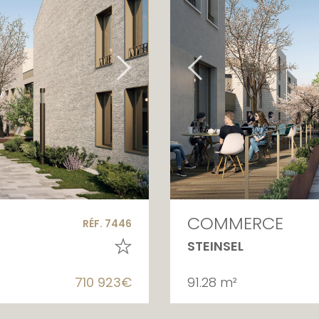
COMMERCE
RÉF. 7446
STEINSEL
710 923€
91.28 m²