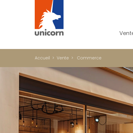
Vent
To
Ap
Accueil
Vente
Commerce
Ma
Pr
Pr
In
Im
Bu
C