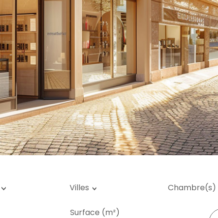
rage / Parking
rrain
Villes
Chambre(s)
Surface (m²)