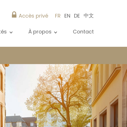
中文
Accès privé
FR
EN
DE
ités
À propos
Contact
 toutes les actualités
Présentation
s
Nos références
ications
Christie’s Real Estate
Conseils pratiques
Carrière
 / syndic