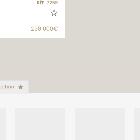
RÉF. 7269
258 000€
ection