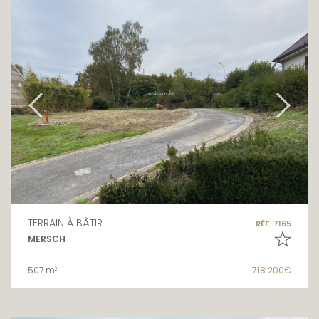
TERRAIN À BÂTIR
RÉF. 7165
MERSCH
507 m²
718 200€