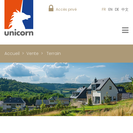
Accès privé
FR
EN
DE
中文
Accueil
Vente
Terrain