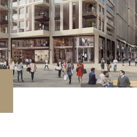
rage / Parking
rrain