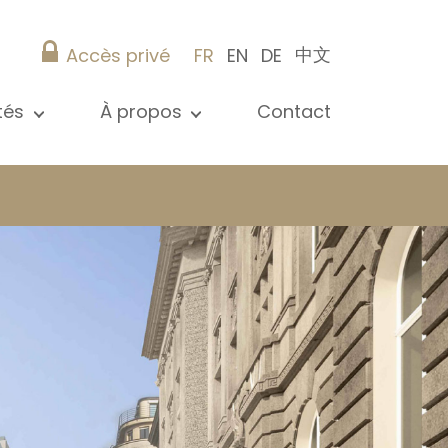
中文
Accès privé
FR
EN
DE
ités
À propos
Contact
 toutes les actualités
Présentation
s
Nos références
ications
Christie’s Real Estate
Conseils pratiques
Carrière
 / syndic