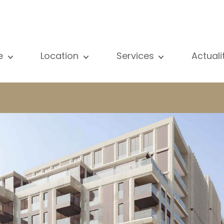
e
Location
Services
Actual
us nos biens
Tous nos biens
Vente
Voir
partement
Appartement
Estimation
New
ison
Maison
Location
Publ
ojets neufs
Propriétés de luxe
Recherche
Blog
opriétés de luxe
International
Accès privé
ternational
Bureau
Gestion locative
meuble de rapport
Commerce
Gérance d'immeubles
reau
Garage / Parking
ommerce