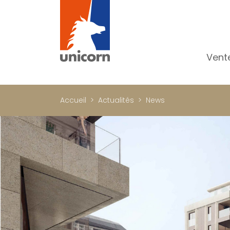
Vent
To
Ap
Accueil
Actualités
News
Ma
Pr
Pr
In
Im
Bu
C