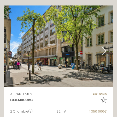
APPARTEMENT
RÉF. 9340
LUXEMBOURG
2 Chambre(s)
92 m²
1 350 000€