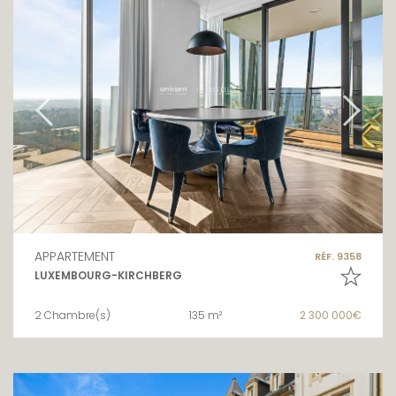
APPARTEMENT
RÉF. 9358
LUXEMBOURG-KIRCHBERG
2 Chambre(s)
135 m²
2 300 000€