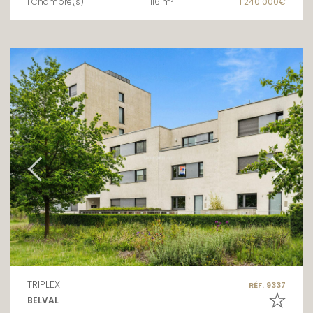
1 Chambre(s)
116 m²
1 240 000€
TRIPLEX
RÉF. 9337
BELVAL