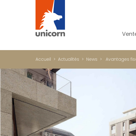
Vent
To
Ap
Accueil
Actualités
News
Avantages fisc
Ma
Pr
Pr
In
Im
Bu
C