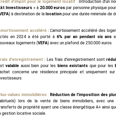
rédit d'impôt pour le logement locatif
:
Introduction d'un no
kt Investisseurs
» à
20.000 euros
par personne physique pour
VEFA
) à destination de la
location
pour une durée minimale de d
mortissement accéléré :
L'amortissement accéléré des logem
ctés en 2024 a été porté à
6% par an pendant six ans
et
ouveaux logements (
VEFA
) avec un plafond de 250.000 euros.
rais d'enregistrement :
Les frais d'enregistrement sont
rédu
est
valable
aussi bien pour les
biens existants
que pour les
'achat concerne une résidence principale et uniquement su
nvestisseurs.
lus-values immobilières
:
Réduction de l'imposition des plu
abituels) lors de la vente de biens immobiliers, avec une
ransferts de propriété ayant une classe énergétique A+ ainsi qu
a gestion locative sociale.