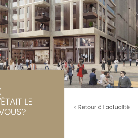
rage / Parking
rrain
X
'ÉTAIT LE
< Retour à l'actualité
VOUS?