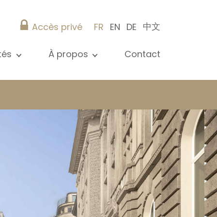
中文
Accès privé
FR
EN
DE
ités
À propos
Contact
 toutes les actualités
Présentation
s
Nos références
ications
Christie’s Real Estate
Conseils pratiques
Carrière
 / syndic