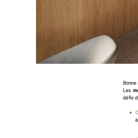
Bonne 
Les
m
défis 
C
à