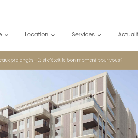
e
Location
Services
Actual
us nos biens
Tous nos biens
Vente
Voir
partement
Appartement
Estimation
New
aux prolongés... Et si c'était le bon moment pour vous?
ison
Maison
Location
Publ
ojets neufs
Propriétés de luxe
Recherche
Blog
opriétés de luxe
International
Accès privé
ternational
Bureau
Gestion locative
meuble de rapport
Commerce
Gérance d'immeubles
reau
Garage / Parking
ommerce