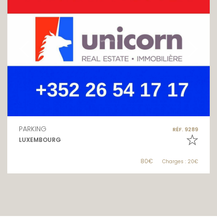
PARKING
RÉF. 9289
LUXEMBOURG
80€
Charges : 20€