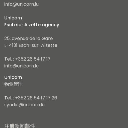
info@unicorn.lu
Unicorn
Esch sur Alzette agency
25, avenue de la Gare
L-4131 Esch-sur-Alzette
Tel. : +352 26 54 17 17
info@unicorn.lu
Unicorn
物业管理
Tel. : +352 26 54 17 17 26
syndic@unicorn.lu
注册新闻邮件