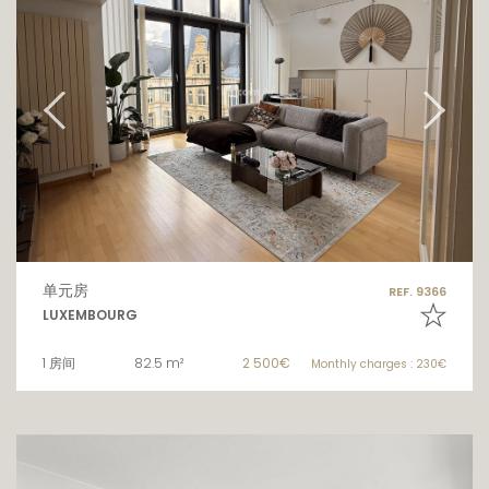
单元房
REF. 9366
LUXEMBOURG
1 房间
82.5 m²
2 500€
Monthly charges : 230€