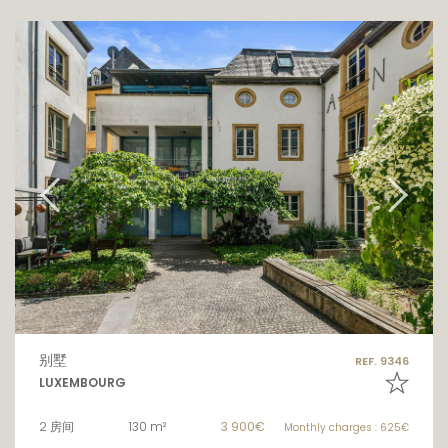
别墅
REF. 9346
LUXEMBOURG
2 房间
130 m²
3 900€
Monthly charges : 625€