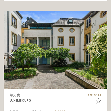
单元房
REF. 9344
LUXEMBOURG