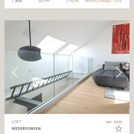
2 房间
130 m²
3 900€
Monthly charges : 625€
LOFT
REF. 9330
NIEDERDONVEN