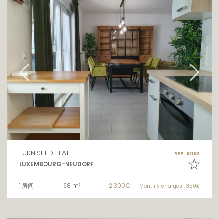
FURNISHED FLAT
REF. 9362
LUXEMBOURG-NEUDORF
1 房间
68 m²
2 300€
Monthly charges : 350€