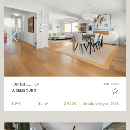
FURNISHED FLAT
REF. 9365
LUXEMBOURG
3 房间
130 m²
3 400€
Monthly charges : 250€