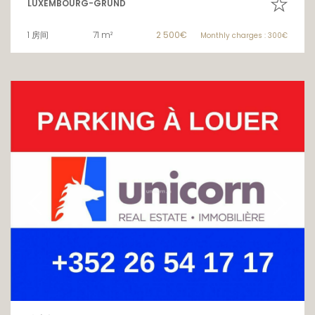
LUXEMBOURG-GRUND
1 房间
71 m²
2 500€
Monthly charges : 300€