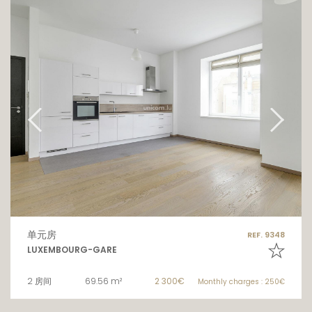
单元房
REF. 9348
LUXEMBOURG-GARE
2 房间
69.56 m²
2 300€
Monthly charges : 250€