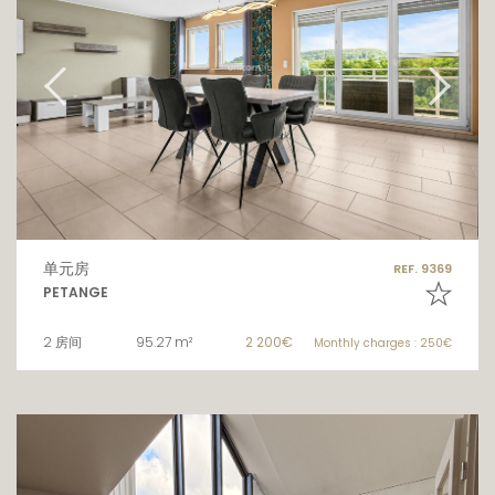
单元房
REF. 9369
PETANGE
2 房间
95.27 m²
2 200€
Monthly charges : 250€