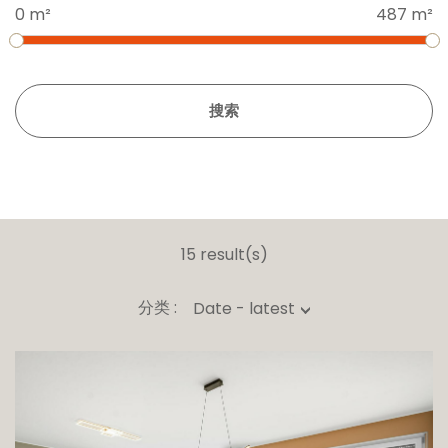
0 m²
487 m²
搜索
15 result(s)
分类 :
Date - latest