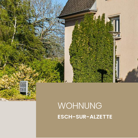
Ga
Gr
WOHNUNG
ESCH-SUR-ALZETTE