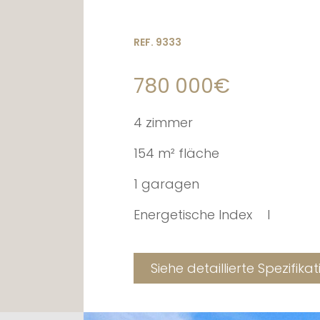
REF. 9333
780 000€
4 zimmer
154 m² fläche
1 garagen
Energetische Index
I
Siehe detaillierte Spezifika