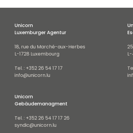
Unicorn
Un
Luxemburger Agentur
Es
18, rue du Marché-aux-Herbes
25
L-1728 Luxembourg
L-
Tel. : +352 26 54 17 17
Te
info@unicorn.lu
in
Unicorn
Gebäudemanagment
Tel. : +352 26 54 17 17 26
syndic@unicorn.lu