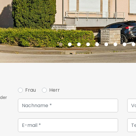
großem Potenzial in einer 
Eine Tiefgarage, ein schöne
runden diese Immobilie ab.
Für weitere Informationen 
Besichtigungstermins wende
Unicorn unter +352 26 54 17 
Frau
Herr
oder