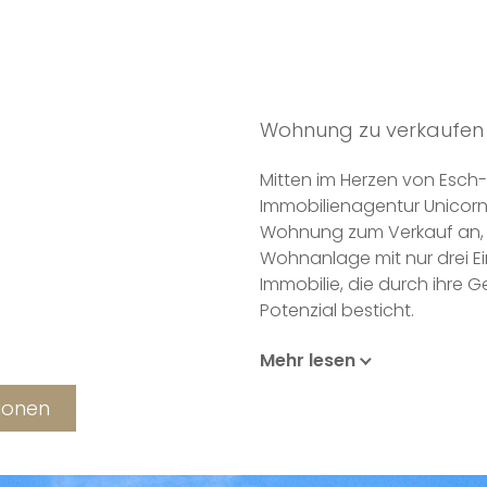
Wohnung zu verkaufen 
Mitten im Herzen von Esch-s
Immobilienagentur Unicorn
Wohnung zum Verkauf an, die
Wohnanlage mit nur drei Ei
Immobilie, die durch ihre G
Potenzial besticht.
Mehr lesen
Die Wohnung befindet sich
perfekt gepflegten Wohna
tionen
verbindet den Charme der h
erstklassigen städtischen L
Geschäfte, Schulen und da