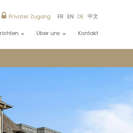
中文
Privater Zugang
FR
EN
DE
richten
Über uns
Kontakt
le Nachrichten sehen
Präsentation
ews
Referenzen
röffentlichungen
Christie’s Real Estate
og
Tipps
Karriere