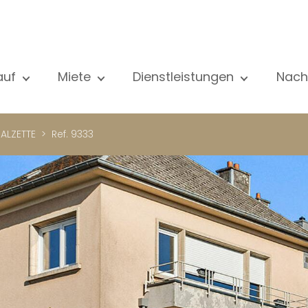
auf
Miete
Dienstleistungen
Nach
le unsere Objekte
Alle unsere Objekte
Verkauf
Al
ohnung
Wohnung
Schätzung
N
ALZETTE
Ref. 9333
aus
Haus
Miete
Ve
eubau
Luxus-Immobilie
Suche
Bl
xus-Immobilie
International
Privater zugang
ternational
Büro
Mietverwaltung
ohnhaus
Geschäft
Gebäudemanagment
ro
Garage / Parkplatz
schäft