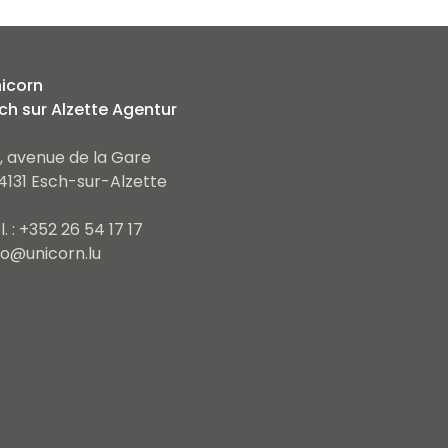
icorn
ch sur Alzette Agentur
, avenue de la Gare
4131 Esch-sur-Alzette
l. : +352 26 54 17 17
fo@unicorn.lu