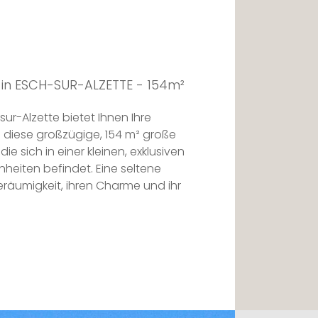
in ESCH-SUR-ALZETTE - 154m²
ur-Alzette bietet Ihnen Ihre
 diese großzügige, 154 m² große
 sich in einer kleinen, exklusiven
nheiten befindet. Eine seltene
eräumigkeit, ihren Charme und ihr
 im erhöhten Erdgeschoss einer
nlage aus den 1960er Jahren und
istorischen Architektur mit einer
age. Das Centre Hospitalier E. Mayrisch,
s Stadtzentrum sind zu Fuß erreichbar,