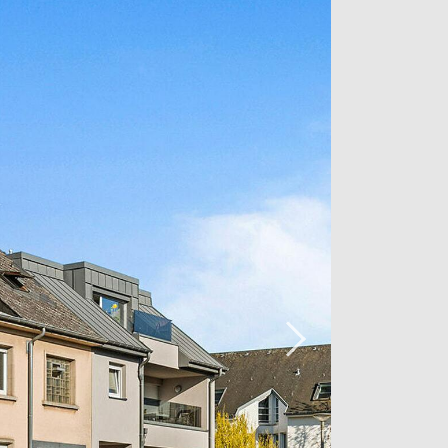
r eine Bushaltestelle in unmittelbarer
n und für die zweitgrößte Stadt des
maufteilungen richtet sich die
en, die Platz suchen, als auch an
hr volles Potenzial ausschöpfen können.
inalzustand angeboten und bietet
eiheit sowie die Möglichkeit einer
in schöner Balkon für einen Hauch von
hin. An der Rückseite vervollständigt ein
 Gemeinschaftsgarten diese
 und bietet eine in städtischer
Oase.
e, eine außergewöhnliche Wohnfläche,
: die Zutaten für eine Immobilie mit