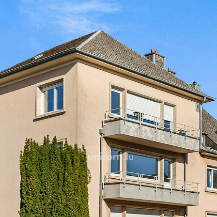
und das Viertel verfügt übe
Nähe.
Mit ihren vier Schlafzimmer
Landes ungewöhnlichen Rau
Immobilie sowohl an Famili
versierte Investoren, die i
Die Wohnung wird im Orig
somit völlige Gestaltungsfr
sofortigen Wertsteigerung.
An der Vorderseite sorgt e
Leben im Freien zur Straße 
direkter Zugang zu einem
außergewöhnliche Immobilie
Umgebung seltene grüne 
Eine exklusive Wohnanlag
ein authentischer Charakter