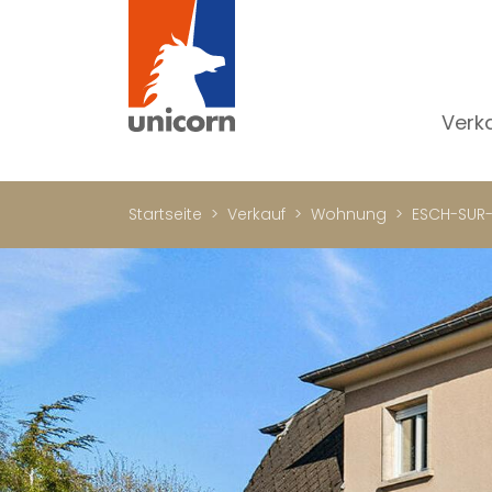
Verk
Al
W
Startseite
Verkauf
Wohnung
ESCH-SUR-
H
N
Lu
In
W
Bü
Ge