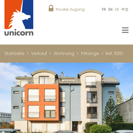
Privater Zugang
FR
EN
DE
中文
Startseite
Verkauf
Wohnung
Pétange
Ref. 9261