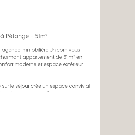
à Pétange - 51m²
 agence immobilière Unicorn vous
 charmant appartement de 51 m² en
confort moderne et espace extérieur
 sur le séjour crée un espace convivial
 chambre, avec sa salle d'eau
ble cocon.
e ouverture mène directement à un
parfait pour vos moments de détente ou