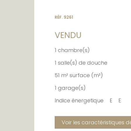
RÉF. 9261
VENDU
1 chambre(s)
1 salle(s) de douche
51 m² surface (m²)
1 garage(s)
Indice énergetique
E
E
Voir les caractéristiques d