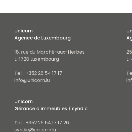
Unicorn
Un
Agence de Luxembourg
Ag
18, rue du Marché-aux-Herbes
25
L-1728 Luxembourg
L-
Tel. : +352 26 54 17 17
Te
info@unicorn.lu
in
Unicorn
Gérance d'immeubles / syndic
Tel. : +352 26 54 17 17 26
syndic@unicorn.lu