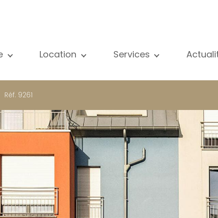
e
Location
Services
Actual
us nos biens
Tous nos biens
Vente
Voir
partement
Appartement
Estimation
New
Réf. 9261
ison
Maison
Location
Publ
ojets neufs
Propriétés de luxe
Recherche
Blog
opriétés de luxe
International
Accès privé
ternational
Bureau
Gestion locative
meuble de rapport
Commerce
Gérance d'immeubles
reau
Garage / Parking
ommerce