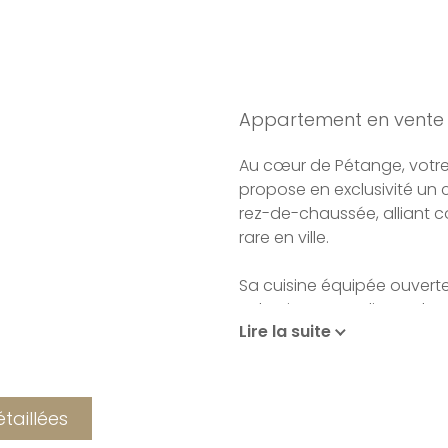
Appartement en vente 
Au cœur de Pétange, votre
propose en exclusivité un
rez-de-chaussée, alliant 
rare en ville.
Sa cuisine équipée ouverte
et lumineux, tandis que la
Lire la suite
attenante, offre un vérita
Depuis le séjour, une larg
jardin privatif de 50 m², 
étaillées
vos repas en plein air.