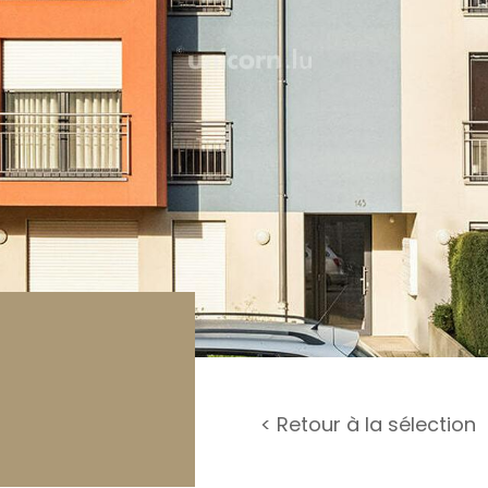
rage / Parking
rrain
< Retour à la sélection