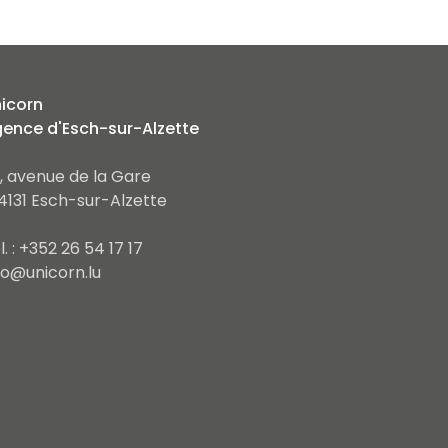
icorn
ence d'Esch-sur-Alzette
, avenue de la Gare
4131 Esch-sur-Alzette
l. : +352 26 54 17 17
fo@unicorn.lu