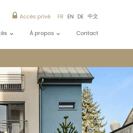
中文
Accès privé
FR
EN
DE
ités
À propos
Contact
 toutes les actualités
Présentation
s
Nos références
ications
Christie’s Real Estate
Conseils pratiques
Carrière
 / syndic