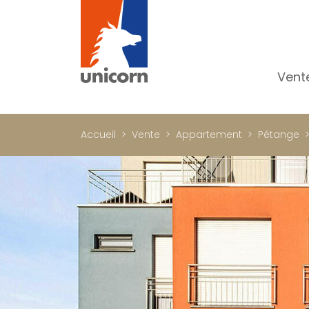
Vent
To
Ap
Accueil
Vente
Appartement
Pétange
Ma
Pr
Pr
In
Im
Bu
C