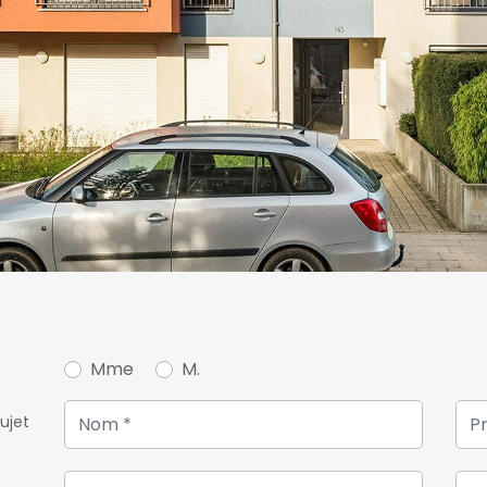
Mme
M.
ujet