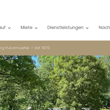
auf
Miete
Dienstleistungen
Nach
le unsere Objekte
Alle unsere Objekte
Verkauf
Al
ohnung
Wohnung
Schätzung
N
rg-Pulvermuehle
Ref. 9073
aus
Haus
Miete
Ve
eubau
Luxus-Immobilie
Suche
Bl
xus-Immobilie
International
Privater zugang
ternational
Büro
Mietverwaltung
ohnhaus
Geschäft
Gebäudemanagment
ro
Garage / Parkplatz
schäft