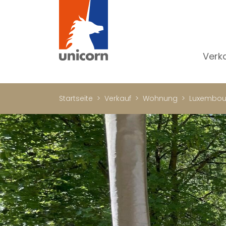
Verk
Al
W
Startseite
Verkauf
Wohnung
Luxembou
H
N
Lu
In
W
Bü
Ge