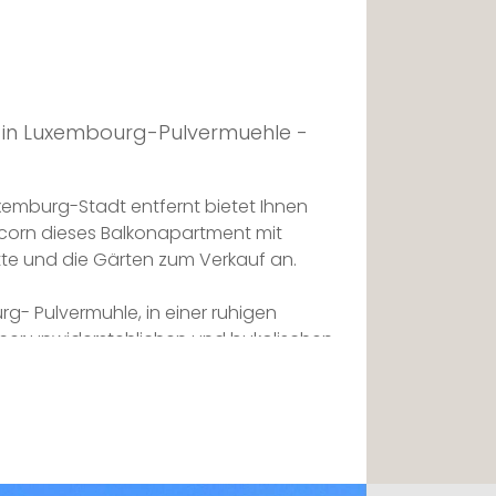
in Luxembourg-Pulvermuehle -
xemburg-Stadt entfernt bietet Ihnen
icorn dieses Balkonapartment mit
tte und die Gärten zum Verkauf an.
rg- Pulvermuhle, in einer ruhigen
ner unwiderstehlichen und bukolischen
 ca. 70m2 und einem Balkon von 5m2
nen atemberaubenden Blick auf die
lzette.