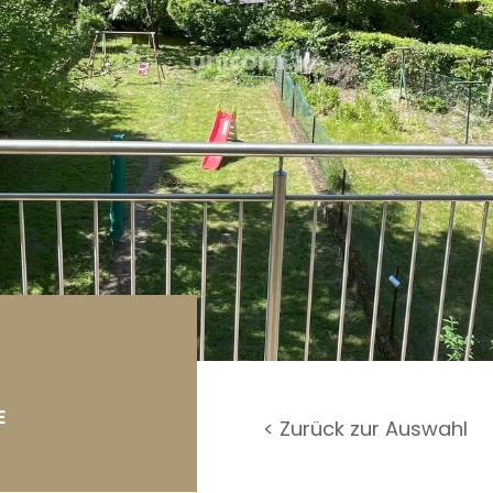
rage / Parkplatz
undstück
E
< Zurück zur Auswahl