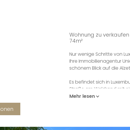
Wohnung zu verkaufen 
74m²
Nur wenige Schritte von Lu
Ihre Immobilienagentur Un
schönem Blick auf die Alze
Es befindet sich in Luxembu
Straße am Waldrand mit ei
Umgebung.
Mehr lesen
tionen
Mit einer Wohnfläche von
bietet diese Immobilie ei
umliegende Natur und die A