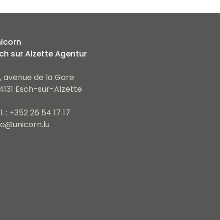
icorn
ch sur Alzette Agentur
, avenue de la Gare
4131 Esch-sur-Alzette
l. : +352 26 54 17 17
fo@unicorn.lu