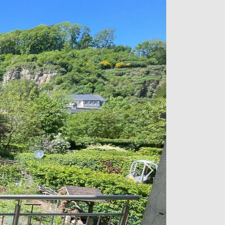
sst einen Gemeinschaftsgarten im
e und einen Keller.
im ersten Stock einer kleinen Residenz
angshalle, einer neuen, offenen
Ausrichtung, 2 schönen
zimmer und einer separaten Toilette.
h nur wenige Minuten von allen
nuten von Luxemburg-Stadt entfernt.
r über einen Aufzug noch über eine
ilie ist zu erwarten.
oder eine Besichtigung kontaktieren Sie
7 17.