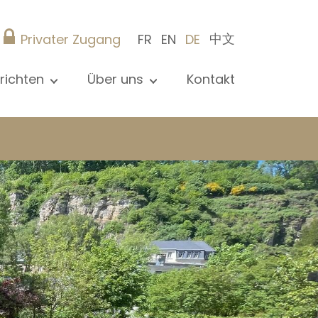
中文
Privater Zugang
FR
EN
DE
richten
Über uns
Kontakt
le Nachrichten sehen
Präsentation
ews
Referenzen
röffentlichungen
Christie’s Real Estate
og
Tipps
Karriere