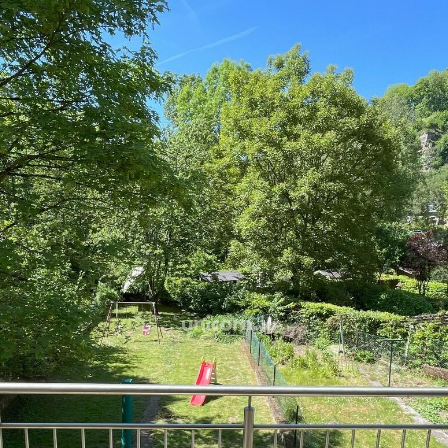
Das Gartengeschoss umfa
Südwesten, eine Waschküch
Die Wohnung befindet sich 
und besteht aus einer Eing
Einbauküche mit Südwest-
Schlafzimmern, einem Bade
Die Immobilie befindet sic
Annehmlichkeiten und 5 Mi
Die Wohnung verfügt wede
Garage.
Eine Auffrischung der Immob
Für weitere Informationen 
uns bitte unter +352 26 54 1