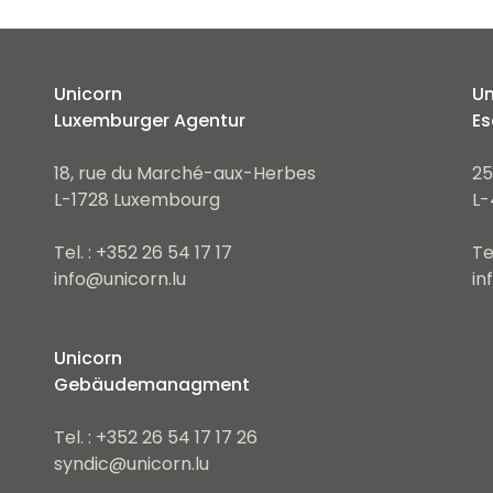
Unicorn
Un
Luxemburger Agentur
Es
18, rue du Marché-aux-Herbes
25
L-1728 Luxembourg
L-
Tel. : +352 26 54 17 17
Te
info@unicorn.lu
in
Unicorn
Gebäudemanagment
Tel. : +352 26 54 17 17 26
syndic@unicorn.lu