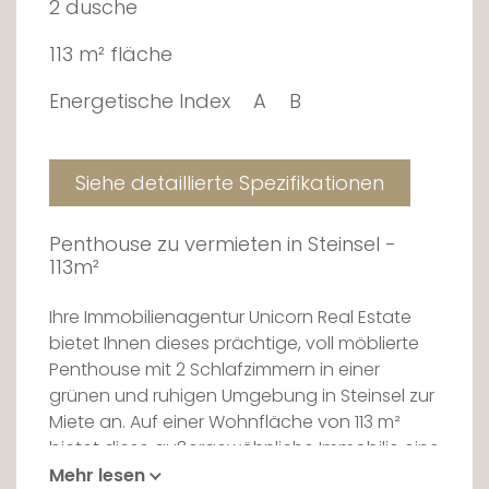
2 dusche
113 m² fläche
Energetische Index
A
B
Siehe detaillierte Spezifikationen
Penthouse zu vermieten in Steinsel -
113m²
Ihre Immobilienagentur Unicorn Real Estate
bietet Ihnen dieses prächtige, voll möblierte
Penthouse mit 2 Schlafzimmern in einer
grünen und ruhigen Umgebung in Steinsel zur
Miete an. Auf einer Wohnfläche von 113 m²
bietet diese außergewöhnliche Immobilie eine
38 m² große Terrasse mit integrierter Pergola,
Mehr lesen