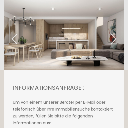
Jede Wohnung bietet eine unvergleichliche
Lebensqualität und Komfort:
Fußbodenheizung, Haustechnik, hochwertige
Materialien, edle Oberflächen.
Ein gemeinsames Untergeschoss bietet allen
Residenzen nicht weniger als 85 Parkplätze
mit der Möglichkeit, sie mit elektrischen
Ladegeräten auszustatten. Jede Wohnung
verfügt außerdem über einen Keller sowie
eine gemeinsame Waschküche.
INFORMATIONSANFRAGE :
Das Projekt umfasst 47 Wohnungen in sechs
zwei- und dreistöckigen Residenzen, die auch
Um von einem unserer Berater per E-Mail oder
Geschäfte und ein Restaurant umfassen. Das
telefonisch über Ihre Immobiliensuche kontaktiert
Projekt ist diskret und will sich so harmonisch
zu werden, füllen Sie bitte die folgenden
wie möglich in die bestehende ländliche
Informationen aus:
Struktur einfügen. Ein gemeinsames