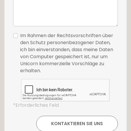
Stadtteilzentrum mit einer Vielzahl von
Dienstleistungen und Geschäften wie einem
großen Lebensmittelgeschäft, einer Bäckerei,
Restaurants, Sportanlagen, einem Hotel...
Steinsel genießt außerdem eine sehr gute
Im Rahmen der Rechtsvorschriften über
Anbindung an die Hauptverkehrsstraßen und
den Schutz personenbezogener Daten,
einen schnellen Zugang zum Bahnhof
ich bin einverstanden, dass meine Daten
Heisdorf.
von Computer gespeichert ist, nur um
Unicorn kommerzielle Vorschläge zu
Synthetische Bilder sind nicht vertraglich
erhalten.
bindend.
Preisangabe inkl. 3% MwSt. vorbehaltlich der
Genehmigung durch die zuständigen
Behörden.
*Erforderliches Feld
Für weitere Informationen oder eine
Besichtigung kontaktieren Sie bitte unsere
Immobilienagentur Unicorn unter +352 26 54
17 17 oder per E-Mail info@unicorn.lu