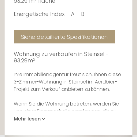
93.29 m² fläche
Energetische Index
A
B
Siehe detaillierte Spezifikationen
Wohnung zu verkaufen in Steinsel -
93.29m²
Ihre Immobilienagentur freut sich, Ihnen diese
3-Zimmer-Wohnung in Steinsel im Aerdbier-
Projekt zum Verkauf anbieten zu können.
Wenn Sie die Wohnung betreten, werden Sie
von einer Eingangshalle empfangen, die zu
einem großen Wohnzimmer von 30m² führt,
Mehr lesen
das zur Küche hin offen ist und dank der
Fenster einen schönen Lichteinfall genießt.