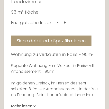
1 badezimmer
95 m² fläche
Energetische Index
E
E
Siehe detaillierte Spezifikationen
Wohnung zu verkaufen in Paris - 95m²
Elegante Wohnung zum Verkauf in Paris- VIII.
Arrondissement - 95m²
Im goldenen Dreieck, im Herzen des sehr
schicken 8. Pariser Arrondissements, in der Rue
du Faubourg Saint Honoré, bietet Ihnen Ihre
Immobilienagentur Unicorn eine
Mehr lesen
außergewöhnliche Wohnung im 4. Stock