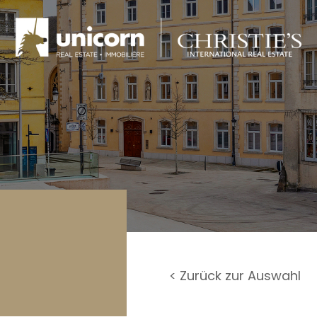
rage / Parkplatz
undstück
< Zurück zur Auswahl