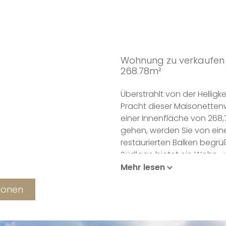
Wohnung zu verkaufen
268.78m²
Überstrahlt von der Helligk
Pracht dieser Maisonette
einer Innenfläche von 268
gehen, werden Sie von einer
restaurierten Balken begrü
Südlage bietet ein Wohn- u
"Grund". Des weiteren kom
Mehr lesen
Marke PROLIFORM, sowie ei
tionen
raffinierten Design der W
Zubehör von moderner Ästh