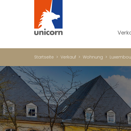
Verk
Al
W
Startseite
Verkauf
Wohnung
Luxembou
H
N
Lu
In
W
Bü
Ge