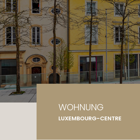
Ga
Gr
WOHNUNG
LUXEMBOURG-CENTRE