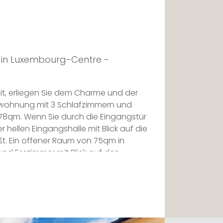
 in Luxembourg-Centre -
eit, erliegen Sie dem Charme und der
nwohnung mit 3 Schlafzimmern und
,78qm. Wenn Sie durch die Eingangstür
 hellen Eingangshalle mit Blick auf die
ßt. Ein offener Raum von 75qm in
nd Esszimmer mit Blick auf den
men sie in den Genuss eine Küche der
nem Abstellraum. Im Einklang mit dem
ohnung sind auch die Schränke und das
etik.