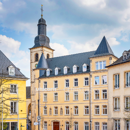
Ein Korridor mit Türen zu 
das nach Westen ausgericht
Schlafzimmern, jedes mit 
mit eigenem Duschraum un
Sauna vorbehalten ist. Jede
den Garten und einen at
Gemeinschaftsbad und ein
Ensemble.
Neben der Qualität der In
Ausstattung auf Komfort a
Hausautomationssystem zen
wie die Temperaturregelu
Kühldecken, dimmbare LED
REVOX-Audiosystem erwart
Für weitere Informationen w
Agentur, die mit dem Verka
beauftragt ist.