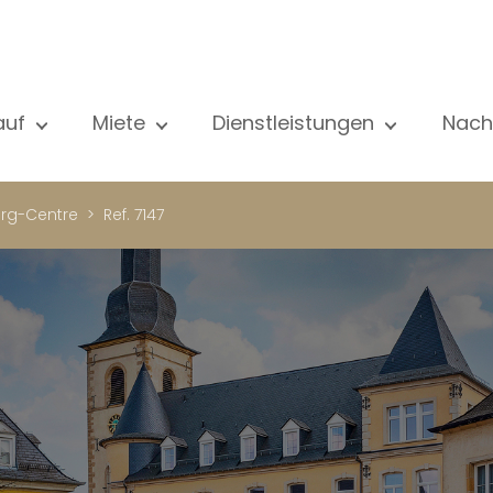
auf
Miete
Dienstleistungen
Nach
le unsere Objekte
Alle unsere Objekte
Verkauf
Al
ohnung
Wohnung
Schätzung
N
rg-Centre
Ref. 7147
aus
Haus
Miete
Ve
eubau
Luxus-Immobilie
Suche
Bl
xus-Immobilie
International
Privater zugang
ternational
Büro
Mietverwaltung
ohnhaus
Geschäft
Gebäudemanagment
ro
Garage / Parkplatz
schäft