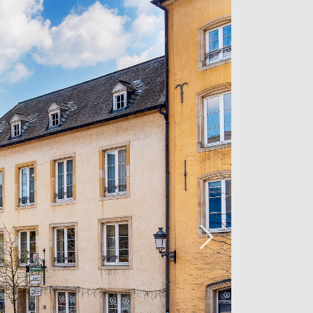
einem über 10 m langen Ankleidezimmer,
et ist, führt Sie zu drei schönen
eigenem Ankleidezimmer, eines davon
d einem Raum, der ausschließlich der
s dieser Häuser bietet einen Blick auf
emberaubenden Sonnenuntergang. Ein
 separates WC vervollständigen das
nenausstattung ist auch die technische
usgelegt. Ein DIVUS-
tralisiert alle Innenraumfunktionen
ng durch die Fußbodenheizung und die
-Beleuchtung oder das unglaubliche
en sie.
enden Sie sich bitte direkt an die
uf dieser prestigeträchtigen Immobilie