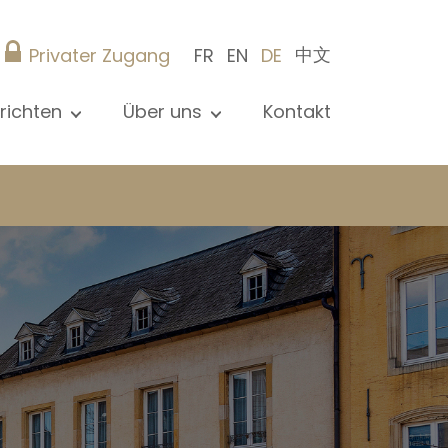
中文
Privater Zugang
FR
EN
DE
richten
Über uns
Kontakt
le Nachrichten sehen
Präsentation
ews
Referenzen
röffentlichungen
Christie’s Real Estate
og
Tipps
Karriere