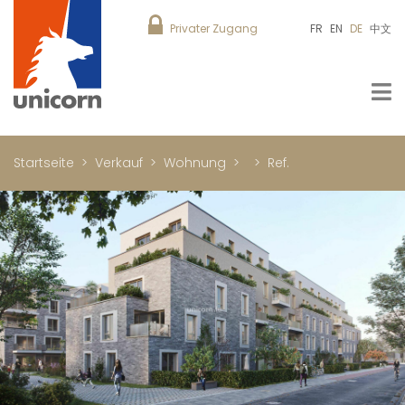
Privater Zugang
FR
EN
DE
中文
Startseite
Verkauf
Wohnung
Ref.