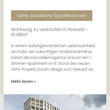
Siehe detaillierte Spezifikationen
Wohnung zu verkaufen in Howald -
61.68m²
In einem außergewöhnlichen Lebensumfeld,
am Fuße der zukünftigen Straßenbahnlinie,
bietet die Immobilienagentur Unicorn ein 1-
Zimmer-Apartment im 6. Stock des neuen
VEFA-Projekts South Village zum Verkauf an.
Als Teil eines großen, emblematischen Projekts
Mehr lesen
in Howald, im Südwesten der Hauptstadt,
nimmt die Wohnung ihren Platz in einer neuen
urbanen Lebensart ein, die aufgrund ihrer
vielfältigen Nutzungsmöglichkeiten und ihrer