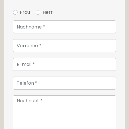
Einheit zu erwerben.
Frau
Herr
Unsere Preise verstehen sich inkl. 3% MwSt.
Synthetische Bilder sind nicht vertraglich
bindend.
Für weitere Informationen kontaktieren Sie uns
bitte unter +352 26 54 17 17.