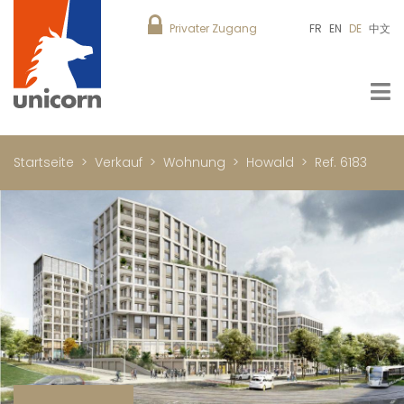
Privater Zugang
FR
EN
DE
中文
Startseite
Verkauf
Wohnung
Howald
Ref. 6183