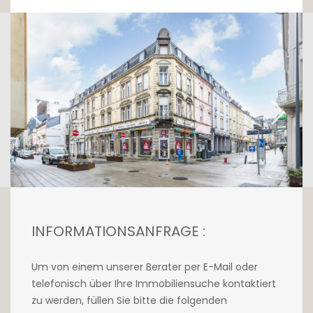
durchgehenden Flur empfangen, der die
verschiedenen Zimmer bedient.
Der Wohnbereich, der durch Spots in der
abgehängten Decke beleuchtet wird, ist
komplett offen. Er ist schön groß und bietet
eine voll ausgestattete Küche mit Blick auf
den Wohnbereich.
Der Schlafbereich besteht aus vier
Schlafzimmern, einem Badezimmer mit
Abstellraum, einer Garderobe und einem
separaten WC.
INFORMATIONSANFRAGE :
Für weitere Informationen oder eine
Besichtigung, kontaktieren Sie bitte unsere
Um von einem unserer Berater per E-Mail oder
Agentur unter +352 26 54 17 17.
telefonisch über Ihre Immobiliensuche kontaktiert
zu werden, füllen Sie bitte die folgenden