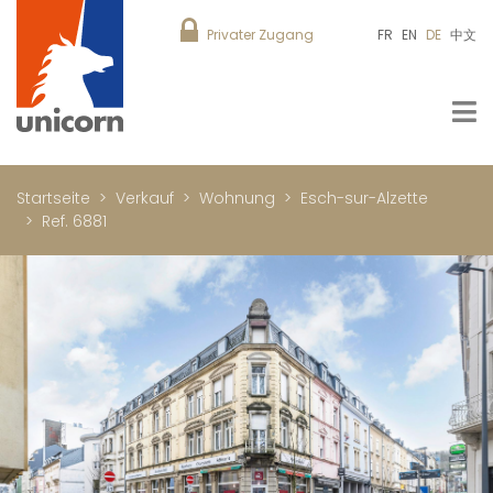
Privater Zugang
FR
EN
DE
中文
Startseite
Verkauf
Wohnung
Esch-sur-Alzette
Ref. 6881