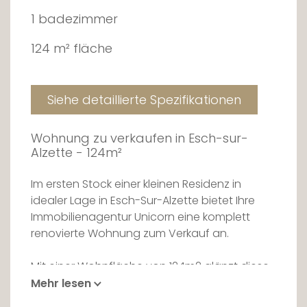
1 badezimmer
124 m² fläche
Siehe detaillierte Spezifikationen
Wohnung zu verkaufen in Esch-sur-
Alzette - 124m²
Im ersten Stock einer kleinen Residenz in
idealer Lage in Esch-Sur-Alzette bietet Ihre
Immobilienagentur Unicorn eine komplett
renovierte Wohnung zum Verkauf an.
Mit einer Wohnfläche von 124m2 glänzt diese
Immobilie durch ihre Helligkeit. Wenn Sie durch
Mehr lesen
die Eingangstür treten, werden Sie von einem