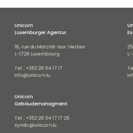
Unicorn
Un
Luxemburger Agentur
Es
18, rue du Marché-aux-Herbes
25
L-1728 Luxembourg
L-
Tel. : +352 26 54 17 17
Te
info@unicorn.lu
in
Unicorn
Gebäudemanagment
Tel. : +352 26 54 17 17 26
syndic@unicorn.lu