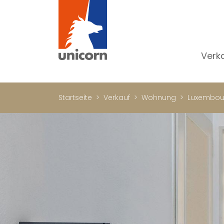
Verk
Al
W
Startseite
Verkauf
Wohnung
Luxembou
H
N
Lu
In
W
Bü
Ge