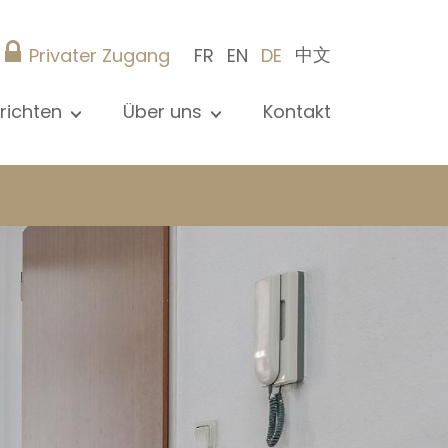
中文
Privater Zugang
FR
EN
DE
richten
Über uns
Kontakt
le Nachrichten sehen
Präsentation
ews
Referenzen
röffentlichungen
Christie’s Real Estate
og
Tipps
Karriere