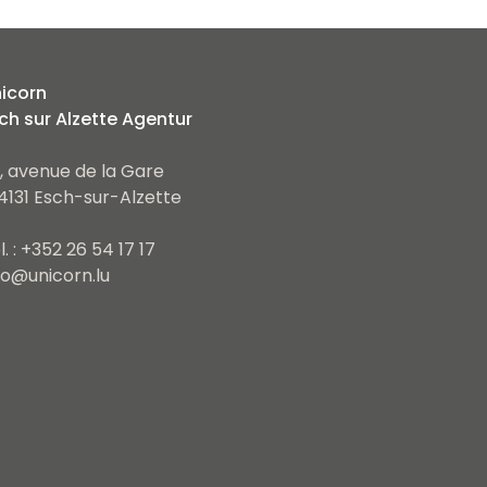
icorn
ch sur Alzette Agentur
, avenue de la Gare
4131 Esch-sur-Alzette
l. : +352 26 54 17 17
fo@unicorn.lu