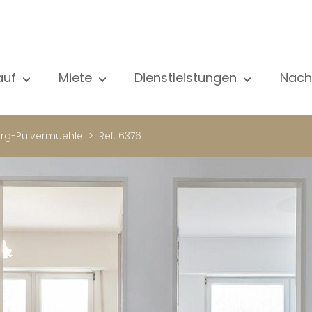
auf
Miete
Dienstleistungen
Nach
le unsere Objekte
Alle unsere Objekte
Verkauf
Al
ohnung
Wohnung
Schätzung
N
rg-Pulvermuehle
Ref. 6376
aus
Haus
Miete
Ve
eubau
Luxus-Immobilie
Suche
Bl
xus-Immobilie
International
Privater zugang
ternational
Büro
Mietverwaltung
ohnhaus
Geschäft
Gebäudemanagment
ro
Garage / Parkplatz
schäft