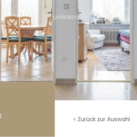
rage / Parkplatz
undstück
E
< Zurück zur Auswahl