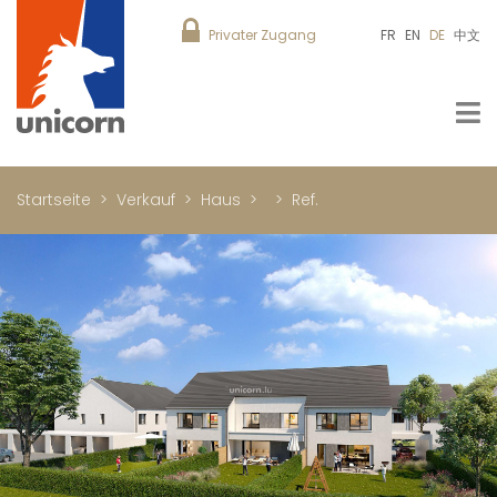
Privater Zugang
FR
EN
DE
中文
Startseite
Verkauf
Haus
Ref.