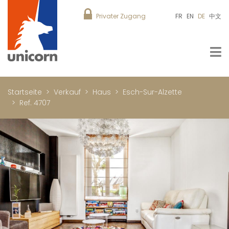
Privater Zugang
FR
EN
DE
中文
Startseite
Verkauf
Haus
Esch-Sur-Alzette
Ref. 4707