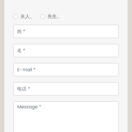
l'italienne.
Double vitrage, volets électriques, four à
夫人。
先生。
vapeur, terrasse neuve, WC séparé et
parquet d'origine.
Pas de garage ni d'emplacement extérieur
mais facilité pour stationner devant la
maison.
Pour plus d'informations, ou pour une visite,
merci de nous contacter au 26 54 17 17.