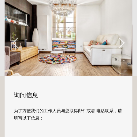
séjour.
Un accès à la terrasse se fait depuis la
cuisine.
Au premier étage se trouvent 2 chambres
dont une avec accès à un balcon. Une salle
de bain avec baignoire, douche et WC vient
compléter ce niveau.
Le deuxième étage comporte 2 chambres
supplémentaires avec placards intégrés ainsi
qu'une salle de bain.
询问信息
Les combles accueillent une cinquième
chambre.
为了方便我们的工作人员与您取得邮件或者 电话联系，请
填写以下信息：
Vous disposez également d'une cave avec
buanderie ainsi que d'une salle de douche à