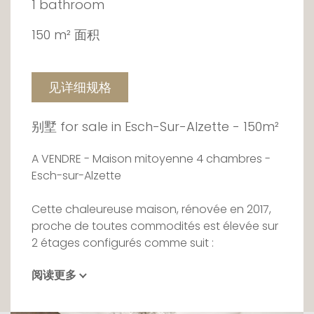
1 bathroom
150 m² 面积
见详细规格
别墅 for sale in Esch-Sur-Alzette - 150m²
A VENDRE - Maison mitoyenne 4 chambres -
Esch-sur-Alzette
Cette chaleureuse maison, rénovée en 2017,
proche de toutes commodités est élevée sur
2 étages configurés comme suit :
阅读更多
Au rez-de-chaussée, vous trouverez l'espace
de vie avec salon, salle à manger ainsi qu'une
cuisine totalement équipée et ouverte sur le