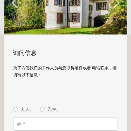
deux caves au sous-sol, dont l'une
accessible depuis l'extérieur. Le rez-de-
chaussée comprend un hall d'entrée, trois
pièces et une tour au charme historique. Le
1er étage et le 2éme étage accessibles par
un escalier en bois, offrent de belles
possibilités d'aménagement.
询问信息
Le château dispose d'un chauffage
centralisé dont la chaudière se trouve au
为了方便我们的工作人员与您取得邮件或者 电话联系，请
sous sol. Il est équipé aussi d'un système
填写以下信息：
d'alarme.
Les vestiges de l'ancienne tour du château et
ses annexes forment un bâtiment au
caractère unique, rénové à différentes
夫人。
先生。
périodes avec des matériaux variés,
comprenant une tour et une annexe
couverte.