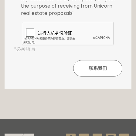
effectuer une visite, contactez-nous au +352
the purpose of receiving from Unicorn
26 54 17 17 ou par e-mail à l'adresse
real estate proposals'
info@unicorn.lu
Cette annonce est également disponible sur
le portail Christie's International Real Estate
Christie's International Real Estate
*必须填写
et sur le portail loft :
www.loft.lu