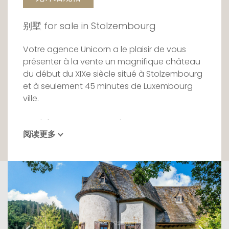
别墅 for sale in Stolzembourg
Votre agence Unicorn a le plaisir de vous
présenter à la vente un magnifique château
du début du XIXe siècle situé à Stolzembourg
et à seulement 45 minutes de Luxembourg
ville.
Perché sur un promontoire avec une vue
阅读更多
époustouflante sur la vallée et la rivière de
l'Our, ce domaine comprend un château
d'une surface habitable d'environ 1082 m2
ainsi que les vestiges de l'ancienne forteresse
et sa tour historique datant du 12e siècle sur
un terrain d'1 hectare et 33 ares.
Le château s'élève sur trois niveaux avec