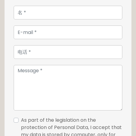
Les dépendances et annexes offrent encore
de nombreuses possibilités d'aménagement
pour enrichir ce potentiel.
Le château ,ses dépendances et en partie
son parc-jardin sont classés monuments
nationaux.
Le terrain est bordé de murs en pierres
naturelles, de rochers, de haies, ainsi que
d'arbres et d'arbustes.
Des chemins partiellement aménagés
permettent de découvrir le parc et l'ensemble
du site qui est magnifiquement arboré avec
des arbres centenaires et de pittoresques
bosquets.
As part of the legislation on the
protection of Personal Data, I accept that
Pour plus de renseignements ou pour
my data is stored by computer, only for